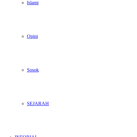
Islami
Opini
Sosok
SEJARAH