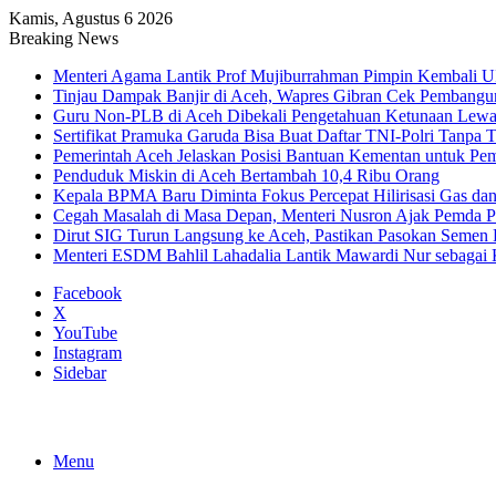
Kamis, Agustus 6 2026
Breaking News
Menteri Agama Lantik Prof Mujiburrahman Pimpin Kembali U
Tinjau Dampak Banjir di Aceh, Wapres Gibran Cek Pembang
Guru Non-PLB di Aceh Dibekali Pengetahuan Ketunaan Le
Sertifikat Pramuka Garuda Bisa Buat Daftar TNI-Polri Tanpa T
Pemerintah Aceh Jelaskan Posisi Bantuan Kementan untuk P
Penduduk Miskin di Aceh Bertambah 10,4 Ribu Orang
Kepala BPMA Baru Diminta Fokus Percepat Hilirisasi Gas d
Cegah Masalah di Masa Depan, Menteri Nusron Ajak Pemda Pe
Dirut SIG Turun Langsung ke Aceh, Pastikan Pasokan Semen
Menteri ESDM Bahlil Lahadalia Lantik Mawardi Nur sebaga
Facebook
X
YouTube
Instagram
Sidebar
Menu