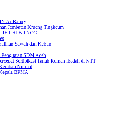
IN Ar-Raniry
unan Jembatan Krueng Tingkeum
wat IHT SLB TNCC
es
emulihan Sawah dan Kebun
an Penguatan SDM Aceh
rcepat Sertipikasi Tanah Rumah Ibadah di NTT
 Kembali Normal
i Kepala BPMA