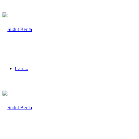
Cari....