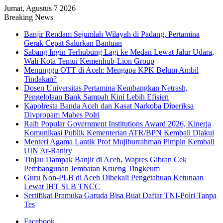
Jumat, Agustus 7 2026
Breaking News
Banjir Rendam Sejumlah Wilayah di Padang, Pertamina
Gerak Cepat Salurkan Bantuan
Sabang Ingin Terhubung Lagi ke Medan Lewat Jalur Udara,
Wali Kota Temui Kemenhub-Lion Group
Menunggu OTT di Aceh: Mengapa KPK Belum Ambil
Tindakan?
Dosen Universitas Pertamina Kembangkan Netrash,
Pengelolaan Bank Sampah Kini Lebih Efisien
Kapolresta Banda Aceh dan Kasat Narkoba Diperiksa
Divpropam Mabes Polri
Raih Popular Government Institutions Award 2026, Kinerja
Komunikasi Publik Kementerian ATR/BPN Kembali Diakui
Menteri Agama Lantik Prof Mujiburrahman Pimpin Kembali
UIN Ar-Raniry
Tinjau Dampak Banjir di Aceh, Wapres Gibran Cek
Pembangunan Jembatan Krueng Tingkeum
Guru Non-PLB di Aceh Dibekali Pengetahuan Ketunaan
Lewat IHT SLB TNCC
Sertifikat Pramuka Garuda Bisa Buat Daftar TNI-Polri Tanpa
Tes
Facebook