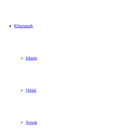
Khazanah
Islami
Opini
Sosok