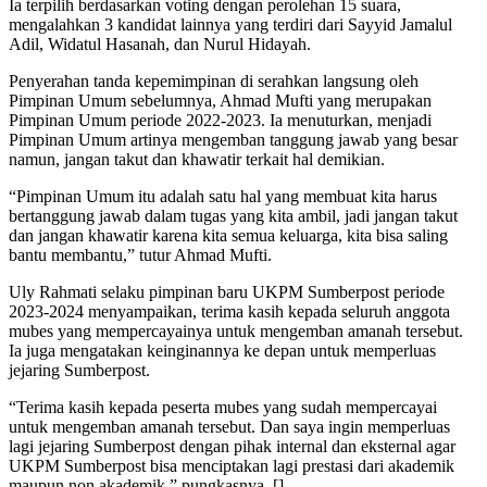
Ia terpilih berdasarkan voting dengan perolehan 15 suara,
mengalahkan 3 kandidat lainnya yang terdiri dari Sayyid Jamalul
Adil, Widatul Hasanah, dan Nurul Hidayah.
Penyerahan tanda kepemimpinan di serahkan langsung oleh
Pimpinan Umum sebelumnya, Ahmad Mufti yang merupakan
Pimpinan Umum periode 2022-2023. Ia menuturkan, menjadi
Pimpinan Umum artinya mengemban tanggung jawab yang besar
namun, jangan takut dan khawatir terkait hal demikian.
“Pimpinan Umum itu adalah satu hal yang membuat kita harus
bertanggung jawab dalam tugas yang kita ambil, jadi jangan takut
dan jangan khawatir karena kita semua keluarga, kita bisa saling
bantu membantu,” tutur Ahmad Mufti.
Uly Rahmati selaku pimpinan baru UKPM Sumberpost periode
2023-2024 menyampaikan, terima kasih kepada seluruh anggota
mubes yang mempercayainya untuk mengemban amanah tersebut.
Ia juga mengatakan keinginannya ke depan untuk memperluas
jejaring Sumberpost.
“Terima kasih kepada peserta mubes yang sudah mempercayai
untuk mengemban amanah tersebut. Dan saya ingin memperluas
lagi jejaring Sumberpost dengan pihak internal dan eksternal agar
UKPM Sumberpost bisa menciptakan lagi prestasi dari akademik
maupun non akademik,” pungkasnya. []