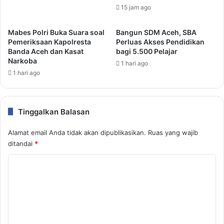
15 jam ago
Mabes Polri Buka Suara soal
Bangun SDM Aceh, SBA
Pemeriksaan Kapolresta
Perluas Akses Pendidikan
Banda Aceh dan Kasat
bagi 5.500 Pelajar
Narkoba
1 hari ago
1 hari ago
Tinggalkan Balasan
Alamat email Anda tidak akan dipublikasikan.
Ruas yang wajib
ditandai
*
K
o
m
e
n