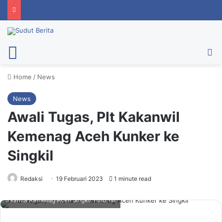
Menu
Ca
Home
/
News
News
Awali Tugas, Plt Kakanwil
Kemenag Aceh Kunker ke
Singkil
Redaksi
19 Februari 2023
1 minute read
kantor Kemenag Aceh Singkil. Foto: Ist