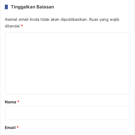
Tinggalkan Balasan
Alamat email Anda tidak akan dipublikasikan.
Ruas yang wajib
ditandai
*
K
o
m
e
n
t
a
r
Nama
*
*
Email
*