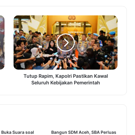
Dimulai 25 Agustus, Yuk ke Aceh
Tamiang!
Lewat Police Art Festival, Polri Ingin
Wujudkan Lingkungan Ramah
Disabilitas dan Buka Ruang Kritik
Jaya Hartono: Persiraja Tetap Jaga
Harga Diri di Kandang Persekat
Tutup Rapim, Kapolri Pastikan Kawal
Seluruh Kebijakan Pemerintah
 Buka Suara soal
Bangun SDM Aceh, SBA Perluas