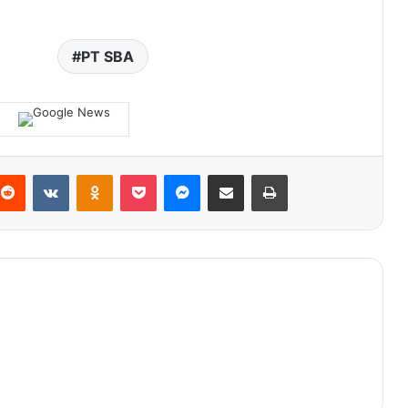
PT SBA
terest
Reddit
VKontakte
Odnoklassniki
Pocket
Messenger
Share via Email
Print
Catat Tanggalnya! Ada Pameran
Regional Sumatera Koleksi Filologika di
Museum Aceh
Desak Made Rita Kepincut Masakan
Aceh
MUDAB Akbar ke-3 Aceh Barat Bahas