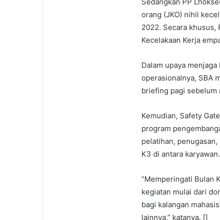
Sedangkan PP Lhokseu
orang (JKO) nihil kec
2022. Secara khusus,
Kecelakaan Kerja empat
Dalam upaya menjaga k
operasionalnya, SBA m
briefing pagi sebelum 
Kemudian, Safety Gate
program pengembangan
pelatihan, penugasan, i
K3 di antara karyawan.
“Memperingati Bulan 
kegiatan mulai dari do
bagi kalangan mahasi
lainnya,” katanya. []