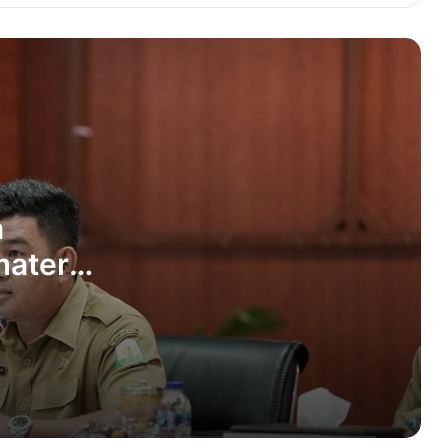
Cara Fasakh pada Nikah Siri
Pedang Pora Sambut Mayjen TNI Novi
Helmy di Markas Kodam IM
Kak Na: TP PKK Aceh harus Kerja
Bakti untuk Rakyat
a
matera
Kasad Bantu Pulihkan Fasilitas
Pendidikan di Aceh Utara
 Museum
Wanita asal Sabang Ditemukan
Meninggal Bersimbah Darah di Kajhu
Event Promosi Adat dan Budaya