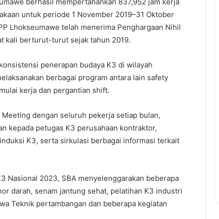
mawe berhasil mempertahankan 837,952 jam kerja
elakaan untuk periode 1 November 2019–31 Oktober
 PP Lhokseumawe telah menerima Penghargaan Nihil
 kali berturut-turut sejak tahun 2019.
onsistensi penerapan budaya K3 di wilayah
elaksanakan berbagai program antara lain safety
mulai kerja dan pergantian shift.
 Meeting dengan seluruh pekerja setiap bulan,
 kepada petugas K3 perusahaan kontraktor,
nduksi K3, serta sirkulasi berbagai informasi terkait
K3 Nasional 2023, SBA menyelenggarakan beberapa
nor darah, senam jantung sehat, pelatihan K3 industri
swa Teknik pertambangan dan beberapa kegiatan