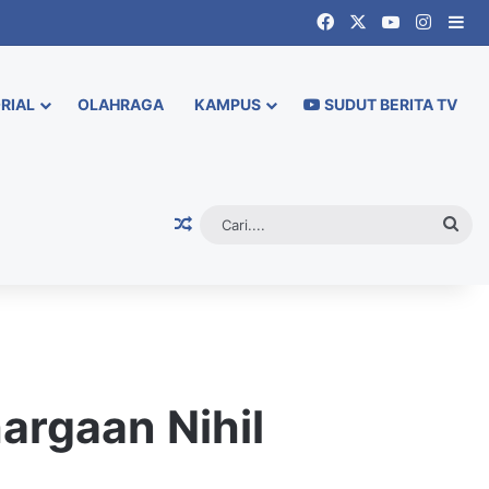
Facebook
X
YouTube
Instag
Si
RIAL
OLAHRAGA
KAMPUS
SUDUT BERITA TV
Random Article
Cari.
argaan Nihil