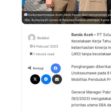
Kadisnakermobduk Aceh, Akmil Husen (kiri) menyerahkan p
SBA, Burhansyah Usman di halaman instansi setempat, Kamis (
Banda Aceh –
PT Solu
Redaksi
Kecelakaan Kerja Tahu
9 Februari 2023
keberhasilan kinerja 
(JKO) tanpa kecelakaa
1 minute read
Facebook
Penghargaan diberikan
Berbagi
Lhokseumawe pada 9 Fe
X
Messenger
Share via Email
Mobilitas Penduduk Pr
General Manager Pabri
(9/2/2023) mengatakan
prioritas utama SBA d