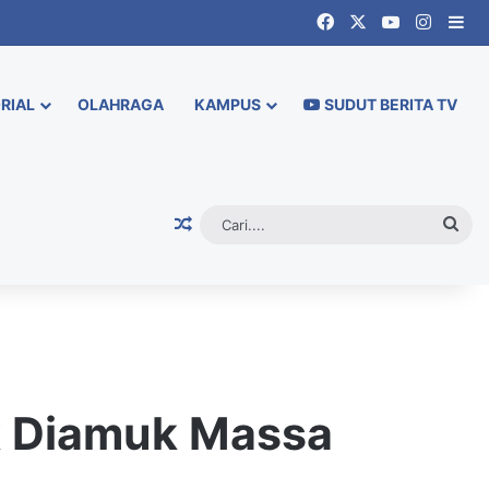
Facebook
X
YouTube
Instag
Si
RIAL
OLAHRAGA
KAMPUS
SUDUT BERITA TV
Random Article
Cari.
k Diamuk Massa