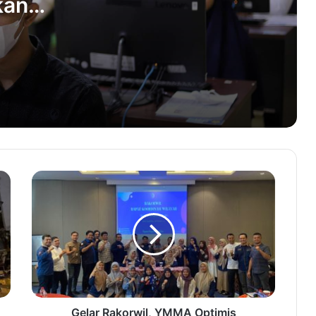
kan
Aceh Genjot Pemulihan Ekonomi
Pascabencana, Ini Strateginya
Mantan Politisi PNA Ditunjuk Pimpin
PSI Bireuen
Alasan Madura United Ganti Alfredo
Vera dari Kursi Pelatih Kepala
Soal Laga Kontroversi di PON, Illiza:
Jangan Atlet Aceh yang
Dikambinghitamkan
Jembatan Peudada 1 Ditutup Mulai 21
Mei, Lalu Lintas Dialihkan
Gelar Rakorwil, YMMA Optimis