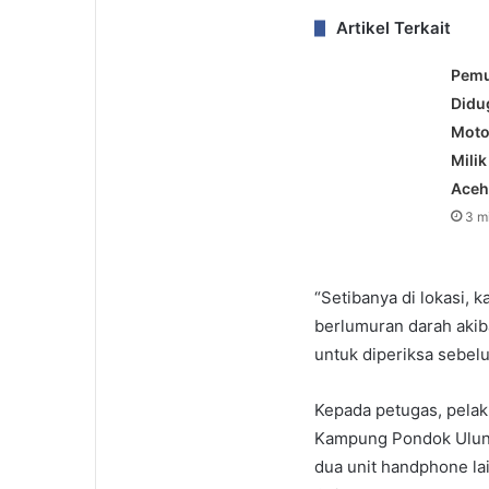
Artikel Terkait
Pemu
Didu
Moto
Mili
Ace
3 m
“Setibanya di lokasi, 
berlumuran darah akib
untuk diperiksa sebelu
Kepada petugas, pelak
Kampung Pondok Ulung
dua unit handphone la