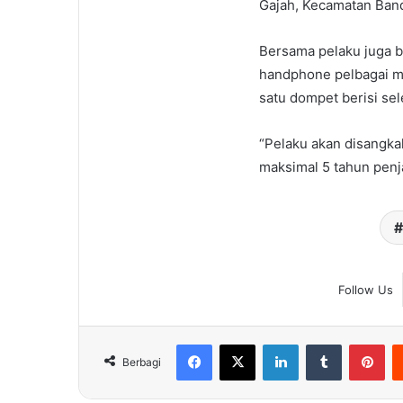
Gajah, Kecamatan Ban
Bersama pelaku juga b
handphone pelbagai me
satu dompet berisi se
“Pelaku akan disangk
maksimal 5 tahun penjar
Follow Us
Facebook
X
LinkedIn
Tumblr
Pin
Berbagi