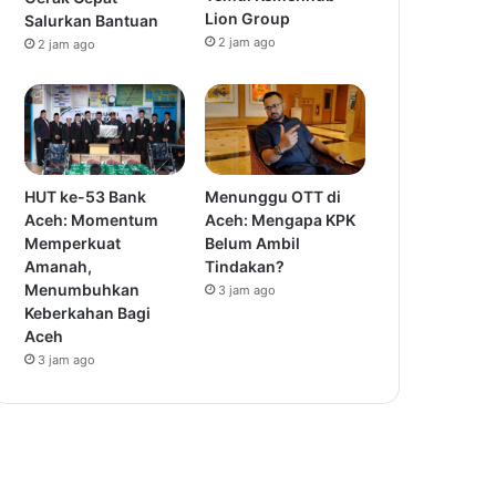
Lion Group
Salurkan Bantuan
2 jam ago
2 jam ago
HUT ke-53 Bank
Menunggu OTT di
Aceh: Momentum
Aceh: Mengapa KPK
Memperkuat
Belum Ambil
Amanah,
Tindakan?
Menumbuhkan
3 jam ago
Keberkahan Bagi
Aceh
3 jam ago