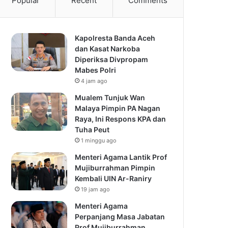
Popular
Recent
Comments
Kapolresta Banda Aceh
dan Kasat Narkoba
Diperiksa Divpropam
Mabes Polri
4 jam ago
Mualem Tunjuk Wan
Malaya Pimpin PA Nagan
Raya, Ini Respons KPA dan
Tuha Peut
1 minggu ago
Menteri Agama Lantik Prof
Mujiburrahman Pimpin
Kembali UIN Ar-Raniry
19 jam ago
Menteri Agama
Perpanjang Masa Jabatan
Prof Mujiburrahman