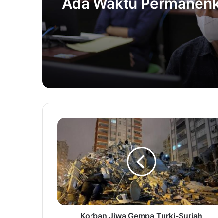
Ada Waktu Permanen
Akun SNPMB
Korban Jiwa Gempa Turki-Suriah