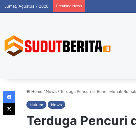
Jumat, Agustus 7 2026
Breaking News
Facebook
Home
/
News
/
Terduga Pencuri di Bener Meriah Remu
X
Hukum
News
Terduga Pencuri 