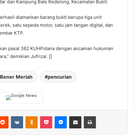
dar dan Kampung Bale Redelong, Kecamatan Bukit.
erhasil diamankan barang bukti berupa tiga unit
rek, satu sepeda motor, satu jam tangan digital, dan
lembar KTP.
akan pasal 362 KUHPidana dengan ancaman hukuman
a,” demikian Jufrizal. []
Bener Meriah
pencurian
terest
Reddit
VKontakte
Odnoklassniki
Pocket
Messenger
Share via Email
Print