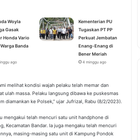
da Woyla
Kementerian PU
ga Gasak
Tugaskan PT PP
r Honda Vario
Perkuat Jembatan
k Warga Banda
Enang-Enang di
h
Bener Meriah
inggu ago
4 minggu ago
kami melihat kondisi wajah pelaku telah memar dan
at ulah massa. Pelaku langsung dibawa ke puskesmas
m diamankan ke Polsek,” ujar Jufrizal, Rabu (8/2/2023).
u mengakui telah mencuri satu unit handphone di
, Kecamatan Bandar. Ia juga mengaku telah mencuri
innya, masing-masing satu unit di Kampung Pondok