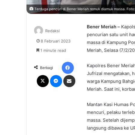
Terduga pencuri di Bener Meriah remuk diamuk massa. Foto: 
Bener Meriah –
Kapols
Redaksi
pencurian satu unit
ha
8 Februari 2023
massa di Kampung Pon
Meriah, Selasa (7/2/20
1 minute read
Facebook
Kapolres Bener Meriah
Berbagi
Jufrizal mengatakan, h
X
Messenger
Share via Email
warga Kampung Bahgie
Meriah. Saat ini, kor
Mantan Kasi Humas Pol
mencuri, pelaku terle
massa. Setelah dijempu
langsung dibawa ke U