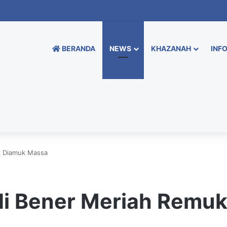
BERANDA
NEWS
KHAZANAH
INFO
k Diamuk Massa
di Bener Meriah Remu