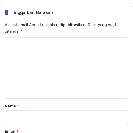
Tinggalkan Balasan
Alamat email Anda tidak akan dipublikasikan.
Ruas yang wajib
ditandai
*
K
o
m
e
n
t
a
r
Nama
*
*
Email
*