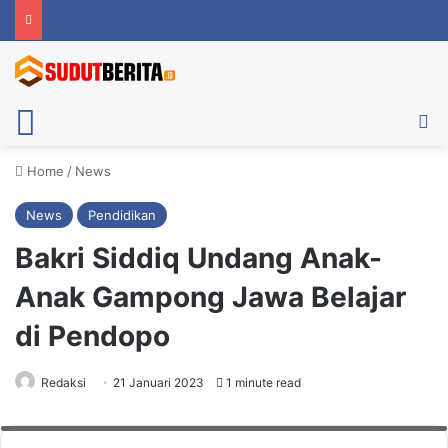
Menu
Ca
Home
/
News
News
Pendidikan
Bakri Siddiq Undang Anak-
Anak Gampong Jawa Belajar
di Pendopo
Redaksi
21 Januari 2023
1 minute read
Pj Walkot Banda Aceh, Bakri Siddiq saat menyapa anak-anak di kawasan
TPA Gampong Jawa, Jumat (20/1/2023). Foto: Humas Pemko Banda Aceh