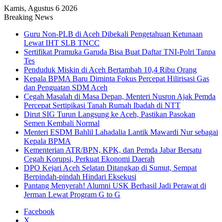
Kamis, Agustus 6 2026
Breaking News
Guru Non-PLB di Aceh Dibekali Pengetahuan Ketunaan
Lewat IHT SLB TNCC
Sertifikat Pramuka Garuda Bisa Buat Daftar TNI-Polri Tanpa
Tes
Penduduk Miskin di Aceh Bertambah 10,4 Ribu Orang
Kepala BPMA Baru Diminta Fokus Percepat Hilirisasi Gas
dan Penguatan SDM Aceh
Cegah Masalah di Masa Depan, Menteri Nusron Ajak Pemda
Percepat Sertipikasi Tanah Rumah Ibadah di NTT
Dirut SIG Turun Langsung ke Aceh, Pastikan Pasokan
Semen Kembali Normal
Menteri ESDM Bahlil Lahadalia Lantik Mawardi Nur sebagai
Kepala BPMA
Kementerian ATR/BPN, KPK, dan Pemda Jabar Bersatu
Cegah Korupsi, Perkuat Ekonomi Daerah
DPO Kejari Aceh Selatan Ditangkap di Sumut, Sempat
Berpindah-pindah Hindari Eksekusi
Pantang Menyerah! Alumni USK Berhasil Jadi Perawat di
Jerman Lewat Program G to G
Facebook
X