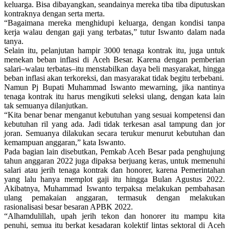
keluarga. Bisa dibayangkan, seandainya mereka tiba tiba diputuskan
kontraknya dengan serta merta.
“Bagaimana mereka menghidupi keluarga, dengan kondisi tanpa
kerja walau dengan gaji yang terbatas,” tutur Iswanto dalam nada
tanya.
Selain itu, pelanjutan hampir 3000 tenaga kontrak itu, juga untuk
menekan beban inflasi di Aceh Besar. Karena dengan pemberian
salari–walau terbatas–itu menstabilkan daya beli masyarakat, hingga
beban inflasi akan terkoreksi, dan masyarakat tidak begitu terbebani.
Namun Pj Bupati Muhammad Iswanto mewarning, jika nantinya
tenaga kontrak itu harus mengikuti seleksi ulang, dengan kata lain
tak semuanya dilanjutkan.
“Kita benar benar menganut kebutuhan yang sesuai kompetensi dan
kebutuhan ril yang ada. Jadi tidak terkesan asal tampung dan jor
joran. Semuanya dilakukan secara terukur menurut kebutuhan dan
kemampuan anggaran,” kata Iswanto.
Pada bagian lain disebutkan, Pemkab Aceh Besar pada penghujung
tahun anggaran 2022 juga dipaksa berjuang keras, untuk memenuhi
salari atau jerih tenaga kontrak dan honorer, karena Pemerintahan
yang lalu hanya memplot gaji itu hingga Bulan Agustus 2022.
Akibatnya, Muhammad Iswanto terpaksa melakukan pembahasan
ulang pemakaian anggaran, termasuk dengan melakukan
rasionalisasi besar besaran APBK 2022.
“Alhamdulillah, upah jerih tekon dan honorer itu mampu kita
penuhi, semua itu berkat kesadaran kolektif lintas sektoral di Aceh