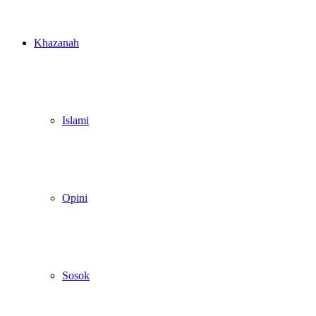
Khazanah
Islami
Opini
Sosok