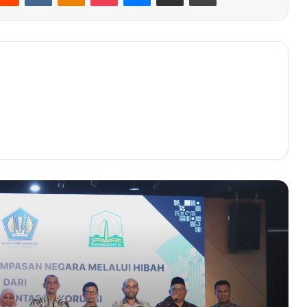
Pemerintah Aceh Terima Hibah Aset
Hasil Rampasan Negara dari KPK RI
Kapolda Aceh: Kehadiran Polri di
Tengah Bencana Adalah Simbol
Kehadiran Negara
Dek Gam: PAN Aceh Siap ‘Abeh Ubee
Abeh’, Target Tembus Tiga Besar
Kuta Barat Sabang Juara Ke 3
Keterbukaan Informasi Publik Nasional
Kata Akhyar Ilyas Soal Progres
Persiraja Jelang Kompetisi