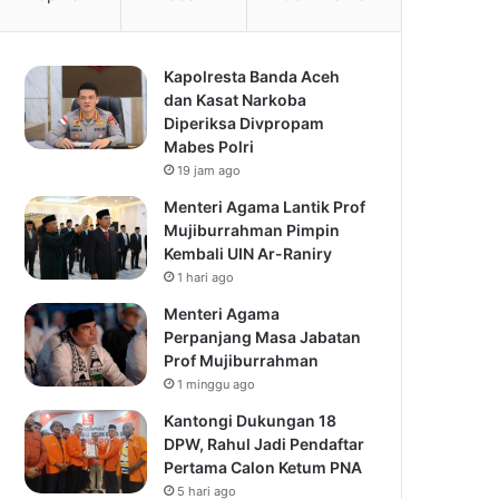
Kapolresta Banda Aceh
dan Kasat Narkoba
Diperiksa Divpropam
Mabes Polri
19 jam ago
Menteri Agama Lantik Prof
Mujiburrahman Pimpin
Kembali UIN Ar-Raniry
1 hari ago
Menteri Agama
Perpanjang Masa Jabatan
Prof Mujiburrahman
1 minggu ago
Kantongi Dukungan 18
DPW, Rahul Jadi Pendaftar
Pertama Calon Ketum PNA
5 hari ago