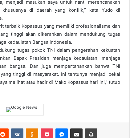
ya, menjadi masukan saya untuk nanti merencanakan
 khususnya di daerah yang konflik,” kata Yudo di
a.
it terbaik Kopassus yang memiliki profesionalisme dan
ng tinggi akan dikerahkan dalam mendukung tugas
aga kedaulatan Bangsa Indonesia.
dukung tugas pokok TNI dalam pengerahan kekuatan
nkan Bapak Presiden menjaga kedaulatan, menjaga
tuan bangsa. Dan juga mempertahankan bahwa TNI
yang tinggi di masyarakat. Ini tentunya menjadi bekal
ya melihat atau hadir di Mako Kopassus hari ini,” tutup
terest
Reddit
VKontakte
Odnoklassniki
Pocket
Messenger
Share via Email
Print