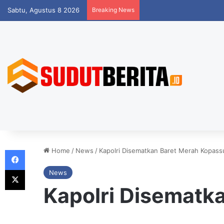
Sabtu, Agustus 8 2026
Breaking News
Facebook
Home
/
News
/
Kapolri Disematkan Baret Merah Kopass
X
News
Kapolri Disematk