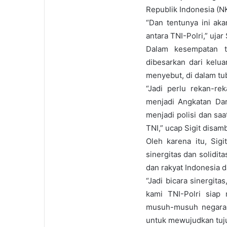
Republik Indonesia (N
“Dan tentunya ini aka
antara TNI-Polri,” ujar 
Dalam kesempatan t
dibesarkan dari kelua
menyebut, di dalam tu
“Jadi perlu rekan-r
menjadi Angkatan Dar
menjadi polisi dan saa
TNI,” ucap Sigit disam
Oleh karena itu, Sig
sinergitas dan solidi
dan rakyat Indonesia
“Jadi bicara sinergita
kami TNI-Polri sia
musuh-musuh negara,
untuk mewujudkan tujua