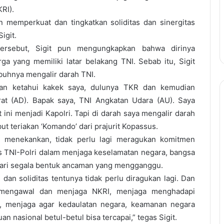
KRI).
n memperkuat dan tingkatkan soliditas dan sinergitas
Sigit.
ersebut, Sigit pun mengungkapkan bahwa dirinya
rga yang memiliki latar belakang TNI. Sebab itu, Sigit
buhnya mengalir darah TNI.
ekan ketahui kakek saya, dulunya TKR dan kemudian
at (AD). Bapak saya, TNI Angkatan Udara (AU). Saya
t ini menjadi Kapolri. Tapi di darah saya mengalir darah
but teriakan ‘Komando’ dari prajurit Kopassus.
it menekankan, tidak perlu lagi meragukan komitmen
tas TNI-Polri dalam menjaga keselamatan negara, bangsa
 dari segala bentuk ancaman yang mengganggu.
s, dan soliditas tentunya tidak perlu diragukan lagi. Dan
p mengawal dan menjaga NKRI, menjaga menghadapi
 menjaga agar kedaulatan negara, keamanan negara
n nasional betul-betul bisa tercapai,” tegas Sigit.