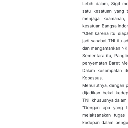
Lebih dalam, Sigit m
satu kesatuan yang t
menjaga keamanan, 
kesatuan Bangsa Indo
“Oleh karena itu, sia
jadi sahabat TNI itu a
dan mengamankan NKRI,
Sementara itu, Pangl
penyematan Baret Mer
Dalam kesempatan itu
Kopassus.
Menurutnya, dengan pe
dijadikan bekal kede
TNI, khususnya dalam 
“Dengan apa yang te
melaksanakan tugas 
kedepan dalam penger