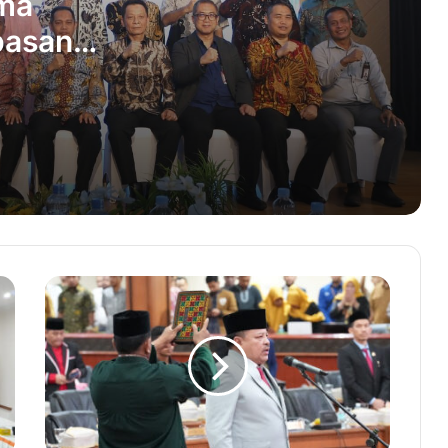
ima
pasan
Pemerintah Aceh Kembali Perpanjang
Status Transisi Pemulihan
Pecabencana
Kodam IM Buka Suara Terkait Oknum
TNI Bacok Dua Warga Sipil
BSI dan IAIN Lhokseumawe
Berkolaborasi Membangun Ekosistem
Wirausaha Muda
USK Berdayakan Warga dengan
Inovasi Pelepah Pinang
Cerita Desak Rita, Jebolan Olimpiade
Paris Merasakan Kedamaian di Aceh