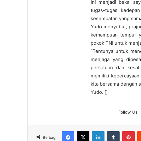
Ini menjadi bekal sa
tugas-tugas kedepan
kesempatan yang sam
Yudo menyebut, prajur
kemampuan tempur ya
pokok TNI untuk menj
“Tentunya untuk men
menjaga yang dipesa
persatuan dan kesa
memiliki kepercayaan 
kita bersama dengan sa
Yudo. []
Follow Us
Facebook
X
LinkedIn
Tumblr
Pin
Berbagi