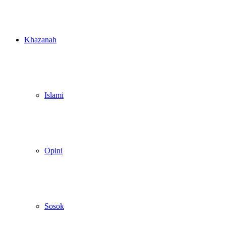
Khazanah
Islami
Opini
Sosok