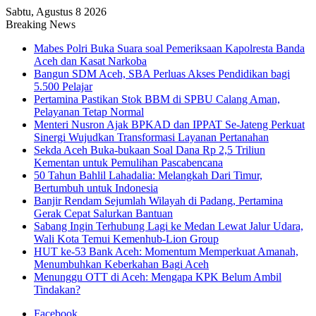
Sabtu, Agustus 8 2026
Breaking News
Mabes Polri Buka Suara soal Pemeriksaan Kapolresta Banda
Aceh dan Kasat Narkoba
Bangun SDM Aceh, SBA Perluas Akses Pendidikan bagi
5.500 Pelajar
Pertamina Pastikan Stok BBM di SPBU Calang Aman,
Pelayanan Tetap Normal
Menteri Nusron Ajak BPKAD dan IPPAT Se-Jateng Perkuat
Sinergi Wujudkan Transformasi Layanan Pertanahan
Sekda Aceh Buka-bukaan Soal Dana Rp 2,5 Triliun
Kementan untuk Pemulihan Pascabencana
50 Tahun Bahlil Lahadalia: Melangkah Dari Timur,
Bertumbuh untuk Indonesia
Banjir Rendam Sejumlah Wilayah di Padang, Pertamina
Gerak Cepat Salurkan Bantuan
Sabang Ingin Terhubung Lagi ke Medan Lewat Jalur Udara,
Wali Kota Temui Kemenhub-Lion Group
HUT ke-53 Bank Aceh: Momentum Memperkuat Amanah,
Menumbuhkan Keberkahan Bagi Aceh
Menunggu OTT di Aceh: Mengapa KPK Belum Ambil
Tindakan?
Facebook