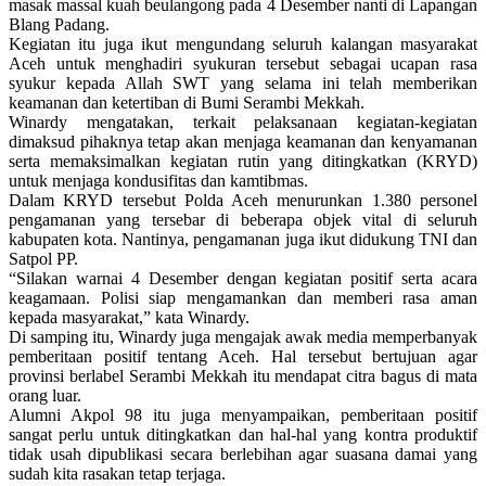
masak massal kuah beulangong pada 4 Desember nanti di Lapangan
Blang Padang.
Kegiatan itu juga ikut mengundang seluruh kalangan masyarakat
Aceh untuk menghadiri syukuran tersebut sebagai ucapan rasa
syukur kepada Allah SWT yang selama ini telah memberikan
keamanan dan ketertiban di Bumi Serambi Mekkah.
Winardy mengatakan, terkait pelaksanaan kegiatan-kegiatan
dimaksud pihaknya tetap akan menjaga keamanan dan kenyamanan
serta memaksimalkan kegiatan rutin yang ditingkatkan (KRYD)
untuk menjaga kondusifitas dan kamtibmas.
Dalam KRYD tersebut Polda Aceh menurunkan 1.380 personel
pengamanan yang tersebar di beberapa objek vital di seluruh
kabupaten kota. Nantinya, pengamanan juga ikut didukung TNI dan
Satpol PP.
“Silakan warnai 4 Desember dengan kegiatan positif serta acara
keagamaan. Polisi siap mengamankan dan memberi rasa aman
kepada masyarakat,” kata Winardy.
Di samping itu, Winardy juga mengajak awak media memperbanyak
pemberitaan positif tentang Aceh. Hal tersebut bertujuan agar
provinsi berlabel Serambi Mekkah itu mendapat citra bagus di mata
orang luar.
Alumni Akpol 98 itu juga menyampaikan, pemberitaan positif
sangat perlu untuk ditingkatkan dan hal-hal yang kontra produktif
tidak usah dipublikasi secara berlebihan agar suasana damai yang
sudah kita rasakan tetap terjaga.