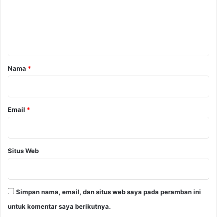
e
n
t
a
r
Nama
*
*
Email
*
Situs Web
Simpan nama, email, dan situs web saya pada peramban ini
untuk komentar saya berikutnya.