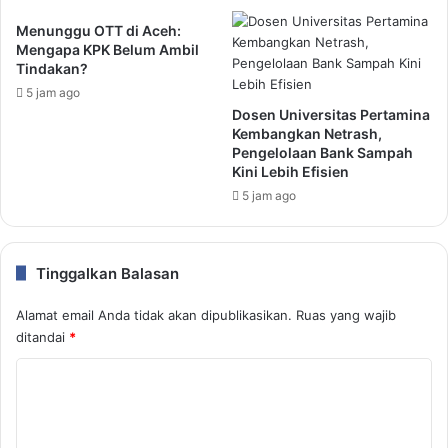
Menunggu OTT di Aceh:
Mengapa KPK Belum Ambil
Tindakan?
5 jam ago
Dosen Universitas Pertamina
Kembangkan Netrash,
Pengelolaan Bank Sampah
Kini Lebih Efisien
5 jam ago
Tinggalkan Balasan
Alamat email Anda tidak akan dipublikasikan.
Ruas yang wajib
ditandai
*
K
o
m