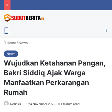
Menu
Ca
Home
/
News
News
Wujudkan Ketahanan Pangan,
Bakri Siddiq Ajak Warga
Manfaatkan Perkarangan
Rumah
Redaksi
24 November 2022
1 minute read