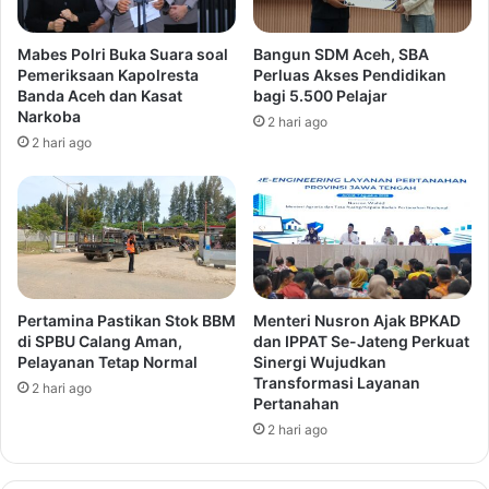
Mabes Polri Buka Suara soal
Bangun SDM Aceh, SBA
Pemeriksaan Kapolresta
Perluas Akses Pendidikan
Banda Aceh dan Kasat
bagi 5.500 Pelajar
Narkoba
2 hari ago
2 hari ago
Pertamina Pastikan Stok BBM
Menteri Nusron Ajak BPKAD
di SPBU Calang Aman,
dan IPPAT Se-Jateng Perkuat
Pelayanan Tetap Normal
Sinergi Wujudkan
Transformasi Layanan
2 hari ago
Pertanahan
2 hari ago