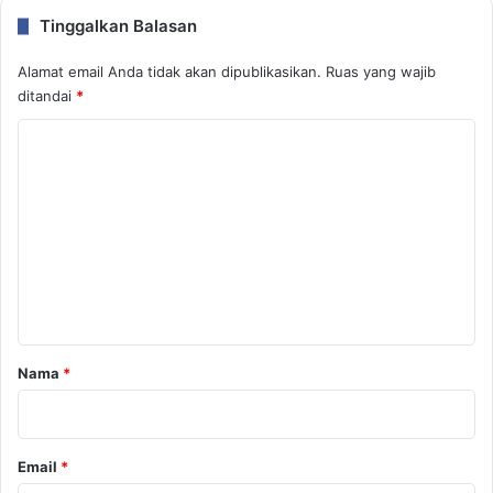
Tinggalkan Balasan
Alamat email Anda tidak akan dipublikasikan.
Ruas yang wajib
ditandai
*
K
o
m
e
n
t
a
r
Nama
*
*
Email
*