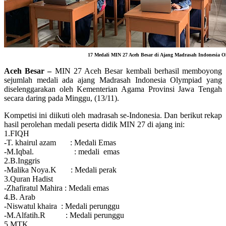
17 Medali MIN 27 Aceh Besar di Ajang Madrasah Indonesia 
Aceh Besar –
MIN 27 Aceh Besar kembali berhasil memboyong
sejumlah medali ada ajang Madrasah Indonesia Olympiad yang
diselenggarakan oleh Kementerian Agama Provinsi Jawa Tengah
secara daring pada Minggu, (13/11).
Kompetisi ini diikuti oleh madrasah se-Indonesia. Dan berikut rekap
hasil perolehan medali peserta didik MIN 27 di ajang ini:
1.FIQH
-T. khairul azam : Medali Emas
-M.Iqbal. : medali emas
2.B.Inggris
-Malika Noya.K : Medali perak
3.Quran Hadist
-Zhafiratul Mahira : Medali emas
4.B. Arab
-Niswatul khaira : Medali perunggu
-M.Alfatih.R : Medali perunggu
5.MTK