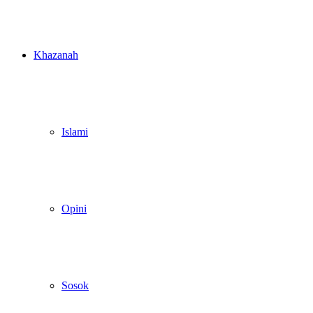
Khazanah
Islami
Opini
Sosok