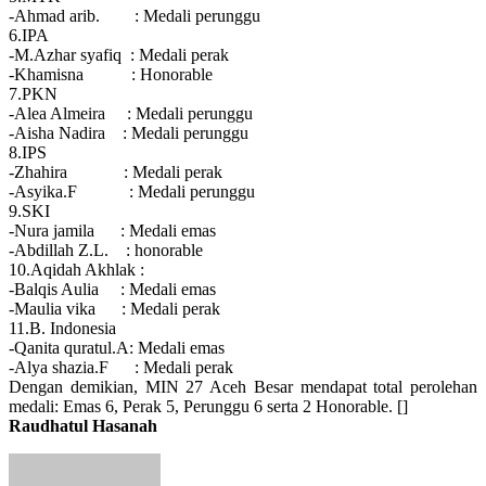
-Ahmad arib. : Medali perunggu
6.IPA
-M.Azhar syafiq : Medali perak
-Khamisna : Honorable
7.PKN
-Alea Almeira : Medali perunggu
-Aisha Nadira : Medali perunggu
8.IPS
-Zhahira : Medali perak
-Asyika.F : Medali perunggu
9.SKI
-Nura jamila : Medali emas
-Abdillah Z.L. : honorable
10.Aqidah Akhlak :
-Balqis Aulia : Medali emas
-Maulia vika : Medali perak
11.B. Indonesia
-Qanita quratul.A: Medali emas
-Alya shazia.F : Medali perak
Dengan demikian, MIN 27 Aceh Besar mendapat total perolehan
medali: Emas 6, Perak 5, Perunggu 6 serta 2 Honorable. []
Raudhatul Hasanah