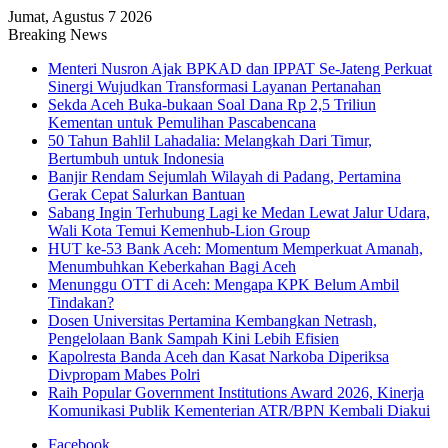
Jumat, Agustus 7 2026
Breaking News
Menteri Nusron Ajak BPKAD dan IPPAT Se-Jateng Perkuat
Sinergi Wujudkan Transformasi Layanan Pertanahan
Sekda Aceh Buka-bukaan Soal Dana Rp 2,5 Triliun
Kementan untuk Pemulihan Pascabencana
50 Tahun Bahlil Lahadalia: Melangkah Dari Timur,
Bertumbuh untuk Indonesia
Banjir Rendam Sejumlah Wilayah di Padang, Pertamina
Gerak Cepat Salurkan Bantuan
Sabang Ingin Terhubung Lagi ke Medan Lewat Jalur Udara,
Wali Kota Temui Kemenhub-Lion Group
HUT ke-53 Bank Aceh: Momentum Memperkuat Amanah,
Menumbuhkan Keberkahan Bagi Aceh
Menunggu OTT di Aceh: Mengapa KPK Belum Ambil
Tindakan?
Dosen Universitas Pertamina Kembangkan Netrash,
Pengelolaan Bank Sampah Kini Lebih Efisien
Kapolresta Banda Aceh dan Kasat Narkoba Diperiksa
Divpropam Mabes Polri
Raih Popular Government Institutions Award 2026, Kinerja
Komunikasi Publik Kementerian ATR/BPN Kembali Diakui
Facebook