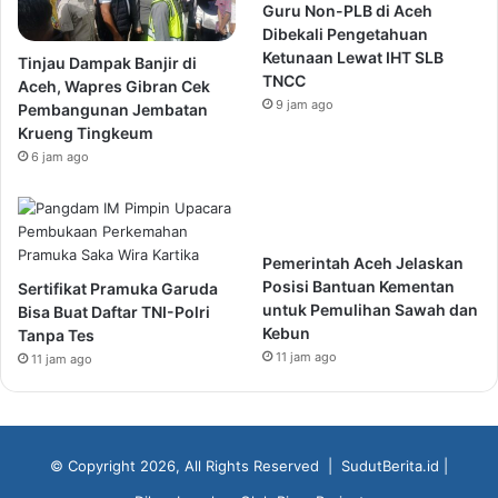
Guru Non-PLB di Aceh
Dibekali Pengetahuan
Ketunaan Lewat IHT SLB
Tinjau Dampak Banjir di
TNCC
Aceh, Wapres Gibran Cek
9 jam ago
Pembangunan Jembatan
Krueng Tingkeum
6 jam ago
Pemerintah Aceh Jelaskan
Posisi Bantuan Kementan
Sertifikat Pramuka Garuda
untuk Pemulihan Sawah dan
Bisa Buat Daftar TNI-Polri
Kebun
Tanpa Tes
11 jam ago
11 jam ago
© Copyright 2026, All Rights Reserved |
SudutBerita.id
|