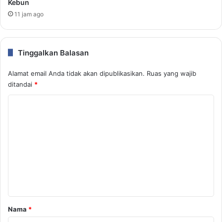
Kebun
11 jam ago
Tinggalkan Balasan
Alamat email Anda tidak akan dipublikasikan.
Ruas yang wajib
ditandai
*
K
o
m
e
n
t
a
r
Nama
*
*