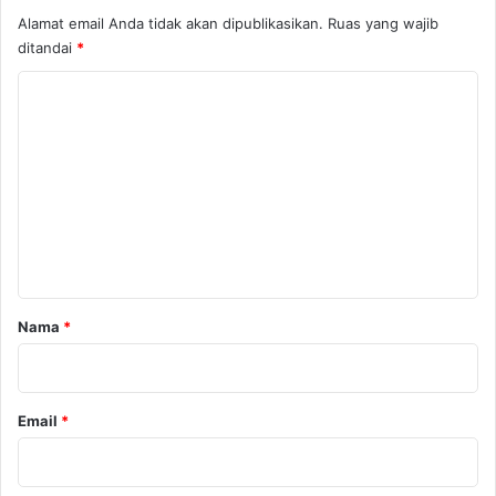
Alamat email Anda tidak akan dipublikasikan.
Ruas yang wajib
ditandai
*
K
o
m
e
n
t
a
r
Nama
*
*
Email
*