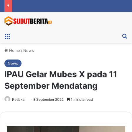
Menu
Ca
Home
/
News
News
IPAU Gelar Mubes X pada 11
September Mendatang
Redaksi
8 September 2022
1 minute read