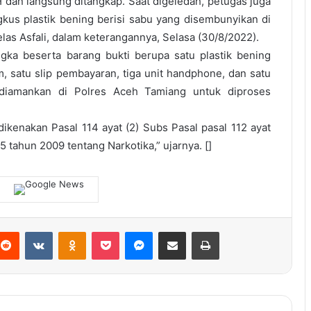
 dan langsung ditangkap. Saat digeledah, petugas juga
us plastik bening berisi sabu yang disembunyikan di
elas Asfali, dalam keterangannya, Selasa (30/8/2022).
ngka beserta barang bukti berupa satu plastik bening
m, satu slip pembayaran, tiga unit handphone, dan satu
diamankan di Polres Aceh Tamiang untuk diproses
dikenakan Pasal 114 ayat (2) Subs Pasal pasal 112 ayat
5 tahun 2009 tentang Narkotika,” ujarnya. []
terest
Reddit
VKontakte
Odnoklassniki
Pocket
Messenger
Share via Email
Print
Jamaluddin Idham Salurkan Bantuan
untuk Korban Banjir di Nagan Raya