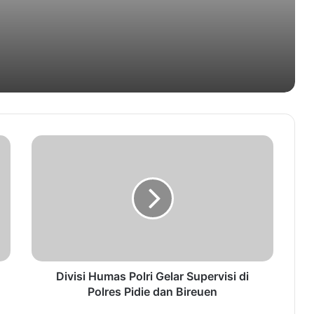
Sekda Aceh Perintah Seluruh SKPA
Turun ke Lapangan
UIN Ar-Raniry Usulkan Program
Pengembangan untuk Penerima
Beasiswa BI
SMKN 1 Mesjid Raya Aceh Besar Gelar
Pentas Seni dan Festival Toet Apam
Satu Jemaah Haji asal Aceh Tamiang
Wafat di Makkah
Divisi Humas Polri Gelar Supervisi di
Polres Pidie dan Bireuen