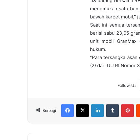
“IS datang bersama RH
menemukan satu bungk
bawah karpet mobil,” j
Saat ini semua tersa
berisi sabu 23,05 gra
unit mobil GranMax 
hukum.
“Para tersangka akan 
(2) dari UU RI Nomor 3
Follow Us
Facebook
X
LinkedIn
Tumblr
Pin
Berbagi