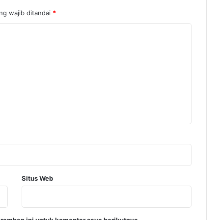
ng wajib ditandai
*
Situs Web
ramban ini untuk komentar saya berikutnya.