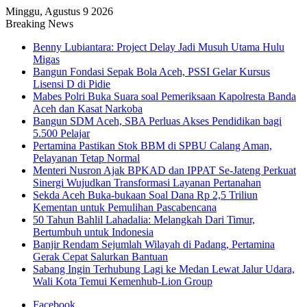
Minggu, Agustus 9 2026
Breaking News
Benny Lubiantara: Project Delay Jadi Musuh Utama Hulu
Migas
Bangun Fondasi Sepak Bola Aceh, PSSI Gelar Kursus
Lisensi D di Pidie
Mabes Polri Buka Suara soal Pemeriksaan Kapolresta Banda
Aceh dan Kasat Narkoba
Bangun SDM Aceh, SBA Perluas Akses Pendidikan bagi
5.500 Pelajar
Pertamina Pastikan Stok BBM di SPBU Calang Aman,
Pelayanan Tetap Normal
Menteri Nusron Ajak BPKAD dan IPPAT Se-Jateng Perkuat
Sinergi Wujudkan Transformasi Layanan Pertanahan
Sekda Aceh Buka-bukaan Soal Dana Rp 2,5 Triliun
Kementan untuk Pemulihan Pascabencana
50 Tahun Bahlil Lahadalia: Melangkah Dari Timur,
Bertumbuh untuk Indonesia
Banjir Rendam Sejumlah Wilayah di Padang, Pertamina
Gerak Cepat Salurkan Bantuan
Sabang Ingin Terhubung Lagi ke Medan Lewat Jalur Udara,
Wali Kota Temui Kemenhub-Lion Group
Facebook