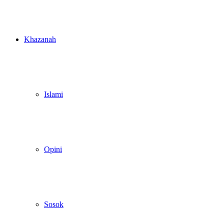
Khazanah
Islami
Opini
Sosok