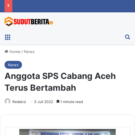
Menu
Ca
Home
/
News
News
Anggota SPS Cabang Aceh
Terus Bertambah
Redaksi
3 Juli 2022
1 minute read