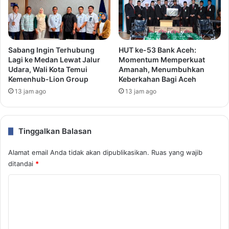
Sabang Ingin Terhubung
HUT ke-53 Bank Aceh:
Lagi ke Medan Lewat Jalur
Momentum Memperkuat
Udara, Wali Kota Temui
Amanah, Menumbuhkan
Kemenhub-Lion Group
Keberkahan Bagi Aceh
13 jam ago
13 jam ago
Tinggalkan Balasan
Alamat email Anda tidak akan dipublikasikan.
Ruas yang wajib
ditandai
*
K
o
m
e