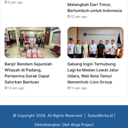
6 jam ago
Melangkah Dari Timur,
Bertumbuh untuk Indonesia
12 jam ago
Banjir Rendam Sejumlah
Sabang Ingin Terhubung
Wilayah di Padang,
Lagi ke Medan Lewat Jalur
Pertamina Gerak Cepat
Udara, Wali Kota Temui
Salurkan Bantuan
Kemenhub-Lion Group
13 jam ago
13 jam ago
© Copyright 2026, All Rights Reserved |
SudutBerita.id
|
Dikembangkan Oleh
Birga Project