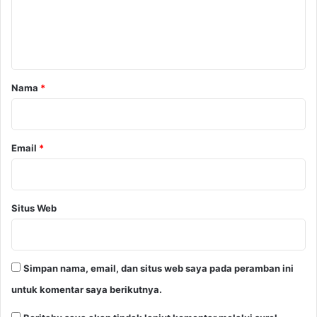
n
t
a
r
Nama
*
*
Email
*
Situs Web
Simpan nama, email, dan situs web saya pada peramban ini
untuk komentar saya berikutnya.