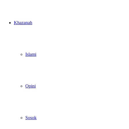
Khazanah
Islami
Opini
Sosok