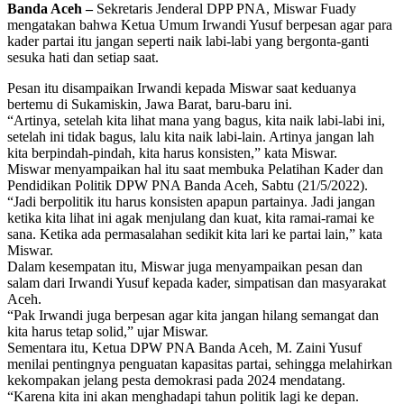
Banda Aceh –
Sekretaris Jenderal DPP PNA, Miswar Fuady
mengatakan bahwa Ketua Umum Irwandi Yusuf berpesan agar para
kader partai itu jangan seperti naik labi-labi yang bergonta-ganti
sesuka hati dan setiap saat.
Pesan itu disampaikan Irwandi kepada Miswar saat keduanya
bertemu di Sukamiskin, Jawa Barat, baru-baru ini.
“Artinya, setelah kita lihat mana yang bagus, kita naik labi-labi ini,
setelah ini tidak bagus, lalu kita naik labi-lain. Artinya jangan lah
kita berpindah-pindah, kita harus konsisten,” kata Miswar.
Miswar menyampaikan hal itu saat membuka Pelatihan Kader dan
Pendidikan Politik DPW PNA Banda Aceh, Sabtu (21/5/2022).
“Jadi berpolitik itu harus konsisten apapun partainya. Jadi jangan
ketika kita lihat ini agak menjulang dan kuat, kita ramai-ramai ke
sana. Ketika ada permasalahan sedikit kita lari ke partai lain,” kata
Miswar.
Dalam kesempatan itu, Miswar juga menyampaikan pesan dan
salam dari Irwandi Yusuf kepada kader, simpatisan dan masyarakat
Aceh.
“Pak Irwandi juga berpesan agar kita jangan hilang semangat dan
kita harus tetap solid,” ujar Miswar.
Sementara itu, Ketua DPW PNA Banda Aceh, M. Zaini Yusuf
menilai pentingnya penguatan kapasitas partai, sehingga melahirkan
kekompakan jelang pesta demokrasi pada 2024 mendatang.
“Karena kita ini akan menghadapi tahun politik lagi ke depan.