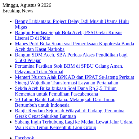
Minggu, Agustus 9 2026
Breaking News
Benny Lubiantara: Project Delay Jadi Musuh Utama Hulu
Migas
Bangun Fondasi Sepak Bola Aceh, PSSI Gelar Kursus
Lisensi D di Pidie
Mabes Polri Buka Suara soal Pemeriksaan Kapolresta Banda
Aceh dan Kasat Narkoba
Bangun SDM Aceh, SBA Perluas Akses Pendidikan bagi
5.500 Pelajar
Pertamina Pastikan Stok BBM di SPBU Calang Aman,
Pelayanan Tetap Normal
Menteri Nusron Ajak BPKAD dan IPPAT Se-Jateng Perkuat
Sinergi Wujudkan Transformasi Layanan Pertanahan
Sekda Aceh Buka-bukaan Soal Dana Rp 2,5 Triliun
Kementan untuk Pemulihan Pascabencana
50 Tahun Bahlil Lahadalia: Melangkah Dari Timur,
Bertumbuh untuk Indonesia
Banjir Rendam Sejumlah Wilayah di Padang, Pertamina
Gerak Cepat Salurkan Bantuan
Sabang Ingin Terhubung Lagi ke Medan Lewat Jalur Udara,
Wali Kota Temui Kemenhub-Lion Group
Facebook