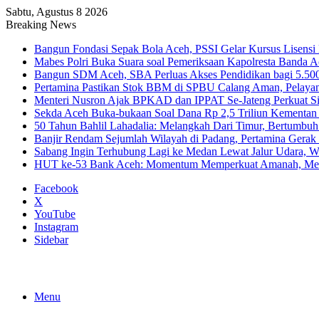
Sabtu, Agustus 8 2026
Breaking News
Bangun Fondasi Sepak Bola Aceh, PSSI Gelar Kursus Lisensi 
Mabes Polri Buka Suara soal Pemeriksaan Kapolresta Banda 
Bangun SDM Aceh, SBA Perluas Akses Pendidikan bagi 5.500
Pertamina Pastikan Stok BBM di SPBU Calang Aman, Pelaya
Menteri Nusron Ajak BPKAD dan IPPAT Se-Jateng Perkuat Si
Sekda Aceh Buka-bukaan Soal Dana Rp 2,5 Triliun Kementan
50 Tahun Bahlil Lahadalia: Melangkah Dari Timur, Bertumbuh
Banjir Rendam Sejumlah Wilayah di Padang, Pertamina Gerak
Sabang Ingin Terhubung Lagi ke Medan Lewat Jalur Udara, 
HUT ke-53 Bank Aceh: Momentum Memperkuat Amanah, Me
Facebook
X
YouTube
Instagram
Sidebar
Menu