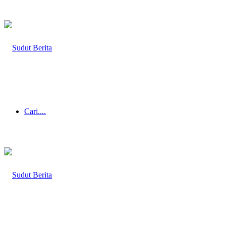
Cari....