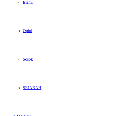
Islami
Opini
Sosok
SEJARAH