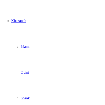
Khazanah
Islami
Opini
Sosok