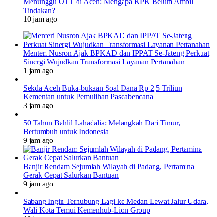
Menunggu OTT di Aceh: Mengapa KPK Belum Ambil
Tindakan?
10 jam ago
Menteri Nusron Ajak BPKAD dan IPPAT Se-Jateng Perkuat
Sinergi Wujudkan Transformasi Layanan Pertanahan
1 jam ago
Sekda Aceh Buka-bukaan Soal Dana Rp 2,5 Triliun
Kementan untuk Pemulihan Pascabencana
3 jam ago
50 Tahun Bahlil Lahadalia: Melangkah Dari Timur,
Bertumbuh untuk Indonesia
9 jam ago
Banjir Rendam Sejumlah Wilayah di Padang, Pertamina
Gerak Cepat Salurkan Bantuan
9 jam ago
Sabang Ingin Terhubung Lagi ke Medan Lewat Jalur Udara,
Wali Kota Temui Kemenhub-Lion Group