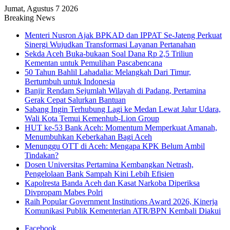
Jumat, Agustus 7 2026
Breaking News
Menteri Nusron Ajak BPKAD dan IPPAT Se-Jateng Perkuat
Sinergi Wujudkan Transformasi Layanan Pertanahan
Sekda Aceh Buka-bukaan Soal Dana Rp 2,5 Triliun
Kementan untuk Pemulihan Pascabencana
50 Tahun Bahlil Lahadalia: Melangkah Dari Timur,
Bertumbuh untuk Indonesia
Banjir Rendam Sejumlah Wilayah di Padang, Pertamina
Gerak Cepat Salurkan Bantuan
Sabang Ingin Terhubung Lagi ke Medan Lewat Jalur Udara,
Wali Kota Temui Kemenhub-Lion Group
HUT ke-53 Bank Aceh: Momentum Memperkuat Amanah,
Menumbuhkan Keberkahan Bagi Aceh
Menunggu OTT di Aceh: Mengapa KPK Belum Ambil
Tindakan?
Dosen Universitas Pertamina Kembangkan Netrash,
Pengelolaan Bank Sampah Kini Lebih Efisien
Kapolresta Banda Aceh dan Kasat Narkoba Diperiksa
Divpropam Mabes Polri
Raih Popular Government Institutions Award 2026, Kinerja
Komunikasi Publik Kementerian ATR/BPN Kembali Diakui
Facebook