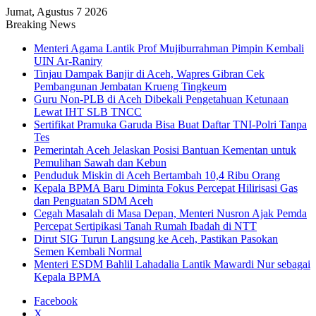
Jumat, Agustus 7 2026
Breaking News
Menteri Agama Lantik Prof Mujiburrahman Pimpin Kembali
UIN Ar-Raniry
Tinjau Dampak Banjir di Aceh, Wapres Gibran Cek
Pembangunan Jembatan Krueng Tingkeum
Guru Non-PLB di Aceh Dibekali Pengetahuan Ketunaan
Lewat IHT SLB TNCC
Sertifikat Pramuka Garuda Bisa Buat Daftar TNI-Polri Tanpa
Tes
Pemerintah Aceh Jelaskan Posisi Bantuan Kementan untuk
Pemulihan Sawah dan Kebun
Penduduk Miskin di Aceh Bertambah 10,4 Ribu Orang
Kepala BPMA Baru Diminta Fokus Percepat Hilirisasi Gas
dan Penguatan SDM Aceh
Cegah Masalah di Masa Depan, Menteri Nusron Ajak Pemda
Percepat Sertipikasi Tanah Rumah Ibadah di NTT
Dirut SIG Turun Langsung ke Aceh, Pastikan Pasokan
Semen Kembali Normal
Menteri ESDM Bahlil Lahadalia Lantik Mawardi Nur sebagai
Kepala BPMA
Facebook
X