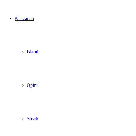
Khazanah
Islami
Opini
Sosok