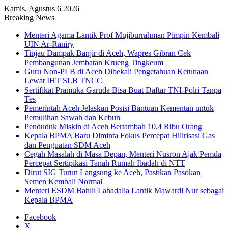
Kamis, Agustus 6 2026
Breaking News
Menteri Agama Lantik Prof Mujiburrahman Pimpin Kembali
UIN Ar-Raniry
Tinjau Dampak Banjir di Aceh, Wapres Gibran Cek
Pembangunan Jembatan Krueng Tingkeum
Guru Non-PLB di Aceh Dibekali Pengetahuan Ketunaan
Lewat IHT SLB TNCC
Sertifikat Pramuka Garuda Bisa Buat Daftar TNI-Polri Tanpa
Tes
Pemerintah Aceh Jelaskan Posisi Bantuan Kementan untuk
Pemulihan Sawah dan Kebun
Penduduk Miskin di Aceh Bertambah 10,4 Ribu Orang
Kepala BPMA Baru Diminta Fokus Percepat Hilirisasi Gas
dan Penguatan SDM Aceh
Cegah Masalah di Masa Depan, Menteri Nusron Ajak Pemda
Percepat Sertipikasi Tanah Rumah Ibadah di NTT
Dirut SIG Turun Langsung ke Aceh, Pastikan Pasokan
Semen Kembali Normal
Menteri ESDM Bahlil Lahadalia Lantik Mawardi Nur sebagai
Kepala BPMA
Facebook
X