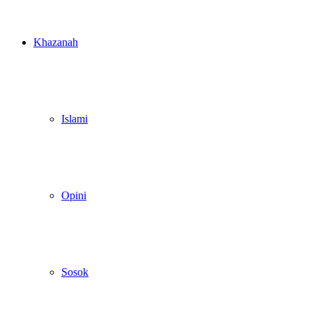
Khazanah
Islami
Opini
Sosok