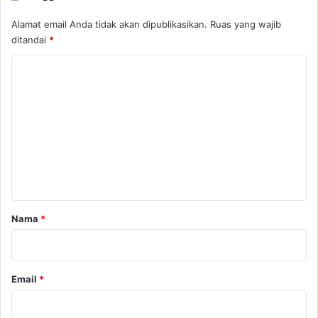
Alamat email Anda tidak akan dipublikasikan.
Ruas yang wajib
ditandai
*
K
o
m
e
n
t
a
r
Nama
*
*
Email
*