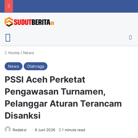
Menu
Ca
Home
/
News
News
Olahraga
PSSI Aceh Perketat
Pengawasan Turnamen,
Pelanggar Aturan Terancam
Disanksi
Redaksi
6 Juni 2026
1 minute read
Sekum Asprov PSSI Aceh, Nazaruddin (kanan) didampingi Exco Bidang