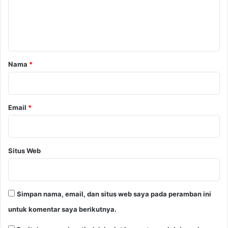
n
t
a
r
Nama
*
*
Email
*
Situs Web
Simpan nama, email, dan situs web saya pada peramban ini
untuk komentar saya berikutnya.