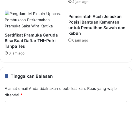
4 jam ago
Pemerintah Aceh Jelaskan
Posisi Bantuan Kementan
untuk Pemulihan Sawah dan
Kebun
Sertifikat Pramuka Garuda
Bisa Buat Daftar TNI-Polri
6 jam ago
Tanpa Tes
6 jam ago
Tinggalkan Balasan
Alamat email Anda tidak akan dipublikasikan.
Ruas yang wajib
ditandai
*
K
o
m
e