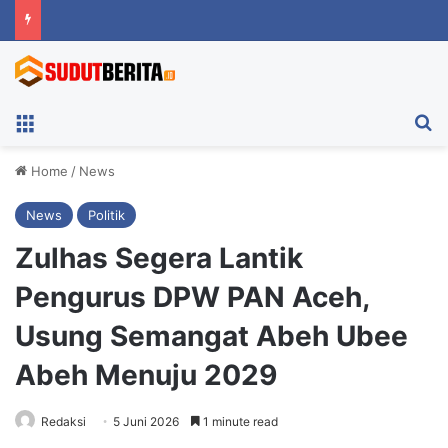
Menu
Ca
Home
/
News
News
Politik
Zulhas Segera Lantik
Pengurus DPW PAN Aceh,
Usung Semangat Abeh Ubee
Abeh Menuju 2029
Redaksi
5 Juni 2026
1 minute read