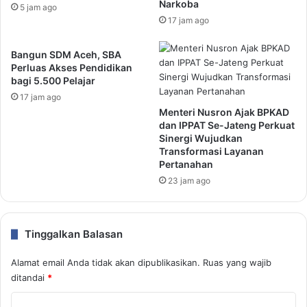
Narkoba
5 jam ago
17 jam ago
Bangun SDM Aceh, SBA
Perluas Akses Pendidikan
bagi 5.500 Pelajar
17 jam ago
Menteri Nusron Ajak BPKAD
dan IPPAT Se-Jateng Perkuat
Sinergi Wujudkan
Transformasi Layanan
Pertanahan
23 jam ago
Tinggalkan Balasan
Alamat email Anda tidak akan dipublikasikan.
Ruas yang wajib
ditandai
*
K