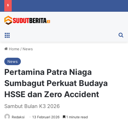
Menu
Ca
Home
/
News
News
Pertamina Patra Niaga
Sumbagut Perkuat Budaya
HSSE dan Zero Accident
Sambut Bulan K3 2026
Redaksi
13 Februari 2026
1 minute read
Pertamina Patra Niaga Sumbagut Perkuat Budaya HSSE dan Zero
Accident. Foto: Humas Pertamina