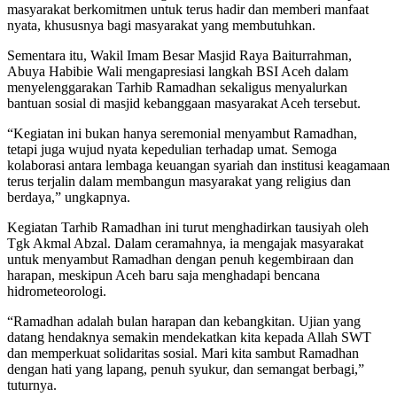
masyarakat berkomitmen untuk terus hadir dan memberi manfaat
nyata, khususnya bagi masyarakat yang membutuhkan.
Sementara itu, Wakil Imam Besar Masjid Raya Baiturrahman,
Abuya Habibie Wali mengapresiasi langkah BSI Aceh dalam
menyelenggarakan Tarhib Ramadhan sekaligus menyalurkan
bantuan sosial di masjid kebanggaan masyarakat Aceh tersebut.
“Kegiatan ini bukan hanya seremonial menyambut Ramadhan,
tetapi juga wujud nyata kepedulian terhadap umat. Semoga
kolaborasi antara lembaga keuangan syariah dan institusi keagamaan
terus terjalin dalam membangun masyarakat yang religius dan
berdaya,” ungkapnya.
Kegiatan Tarhib Ramadhan ini turut menghadirkan tausiyah oleh
Tgk Akmal Abzal. Dalam ceramahnya, ia mengajak masyarakat
untuk menyambut Ramadhan dengan penuh kegembiraan dan
harapan, meskipun Aceh baru saja menghadapi bencana
hidrometeorologi.
“Ramadhan adalah bulan harapan dan kebangkitan. Ujian yang
datang hendaknya semakin mendekatkan kita kepada Allah SWT
dan memperkuat solidaritas sosial. Mari kita sambut Ramadhan
dengan hati yang lapang, penuh syukur, dan semangat berbagi,”
tuturnya.