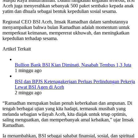
Masjid Raya Baiturrahman. Dalam rangkaian kegiatan tersebut, BSI
Aceh juga menyerahkan sebanyak 500 paket sembako kepada anak
yatim dan dhuafa sebagai bentuk kepedulian sosial sesama.
Regional CEO BSI Aceh, Imsak Ramadhan dalam sambutannya
menyampaikan bahwa bulan Ramadhan adalah momentum untuk
memperkuat keimanan, mempererat ukhuwah, dan meningkatkan
kepedulian terhadap sesama.
Artikel Terkait
Bullion Bank BSI Kian Diminati, Nasabah Tembus 1,3 Juta
1 minggu ago
BSI dan BPJS Ketenagakerjaan Perluas Perlindungan Pekerja
Lewat BSI Agen di Aceh
2 minggu ago
“Ramadhan merupakan bulan penuh keberkahan dan ampunan. Di
tengah berbagai ujian yang kita hadapi, termasuk musibah yang
melanda sebagian wilayah Aceh, kita diajak untuk tetap optimis,
saling menguatkan, dan memperbanyak amal kebaikan,” ujar Imsak
Ramadhan.
Ia menambahkan, BSI sebagai sahabat finansial, sosial, dan spiritual