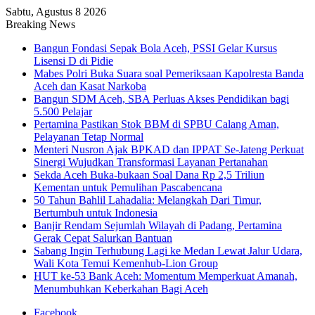
Sabtu, Agustus 8 2026
Breaking News
Bangun Fondasi Sepak Bola Aceh, PSSI Gelar Kursus
Lisensi D di Pidie
Mabes Polri Buka Suara soal Pemeriksaan Kapolresta Banda
Aceh dan Kasat Narkoba
Bangun SDM Aceh, SBA Perluas Akses Pendidikan bagi
5.500 Pelajar
Pertamina Pastikan Stok BBM di SPBU Calang Aman,
Pelayanan Tetap Normal
Menteri Nusron Ajak BPKAD dan IPPAT Se-Jateng Perkuat
Sinergi Wujudkan Transformasi Layanan Pertanahan
Sekda Aceh Buka-bukaan Soal Dana Rp 2,5 Triliun
Kementan untuk Pemulihan Pascabencana
50 Tahun Bahlil Lahadalia: Melangkah Dari Timur,
Bertumbuh untuk Indonesia
Banjir Rendam Sejumlah Wilayah di Padang, Pertamina
Gerak Cepat Salurkan Bantuan
Sabang Ingin Terhubung Lagi ke Medan Lewat Jalur Udara,
Wali Kota Temui Kemenhub-Lion Group
HUT ke-53 Bank Aceh: Momentum Memperkuat Amanah,
Menumbuhkan Keberkahan Bagi Aceh
Facebook