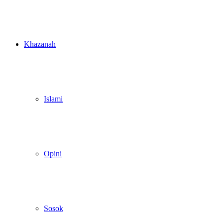
Khazanah
Islami
Opini
Sosok