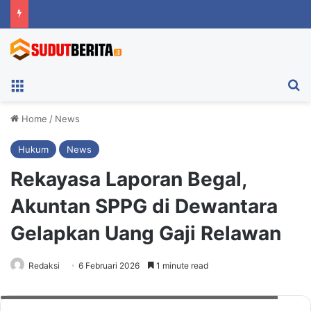
Menu
Ca
Home
/
News
Hukum
News
Rekayasa Laporan Begal,
Akuntan SPPG di Dewantara
Gelapkan Uang Gaji Relawan
Redaksi
6 Februari 2026
1 minute read
Kapolres Lhokseumawe, AKBP Ahzan. Foto: Polres Lhokseumawe