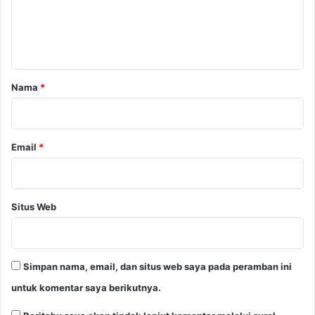
n
t
a
r
Nama
*
*
Email
*
Situs Web
Simpan nama, email, dan situs web saya pada peramban ini
untuk komentar saya berikutnya.