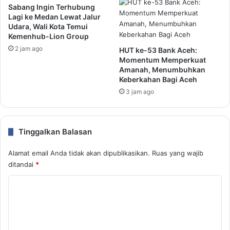
Sabang Ingin Terhubung
Lagi ke Medan Lewat Jalur
Udara, Wali Kota Temui
Kemenhub-Lion Group
2 jam ago
HUT ke-53 Bank Aceh:
Momentum Memperkuat
Amanah, Menumbuhkan
Keberkahan Bagi Aceh
3 jam ago
Tinggalkan Balasan
Alamat email Anda tidak akan dipublikasikan.
Ruas yang wajib
ditandai
*
K
o
m
e