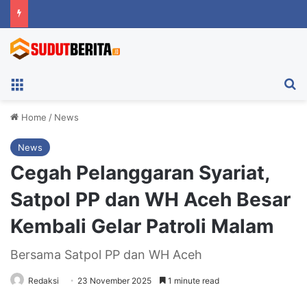
Menu
Ca
Home
/
News
News
Cegah Pelanggaran Syariat,
Satpol PP dan WH Aceh Besar
Kembali Gelar Patroli Malam
Bersama Satpol PP dan WH Aceh
Sosialisasi kepada sejumlah remaja putra dan putri yang kedapatan masih
Redaksi
23 November 2025
1 minute read
nongkrong hingga larut malam, di mobil kopi wilayah Aceh Besar, Minggu
(23/11). Foto: MC Abes