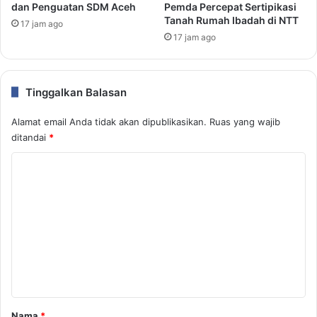
dan Penguatan SDM Aceh
Pemda Percepat Sertipikasi
Tanah Rumah Ibadah di NTT
17 jam ago
17 jam ago
Tinggalkan Balasan
Alamat email Anda tidak akan dipublikasikan.
Ruas yang wajib
ditandai
*
K
o
m
e
n
t
a
r
Nama
*