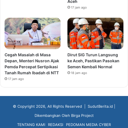
Aceh
17 jam ago
Cegah Masalah di Masa
Dirut SIG Turun Langsung
Depan, Menteri Nusron Ajak
ke Aceh, Pastikan Pasokan
Pemda Percepat Sertipikasi
Semen Kembali Normal
Tanah Rumah Ibadah di NTT
18 jam ago
17 jam ago
© Copyright 2026, All Rights Reserved |
SudutBerita.id
|
Dikembangkan Oleh
Birga Project
TENTANG KAMI
REDAKSI
PEDOMAN MEDIA CYBER