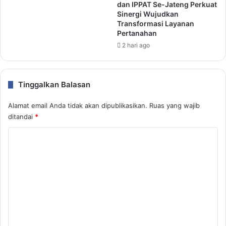
dan IPPAT Se-Jateng Perkuat
Sinergi Wujudkan
Transformasi Layanan
Pertanahan
2 hari ago
Tinggalkan Balasan
Alamat email Anda tidak akan dipublikasikan.
Ruas yang wajib
ditandai
*
K
o
m
e
n
t
a