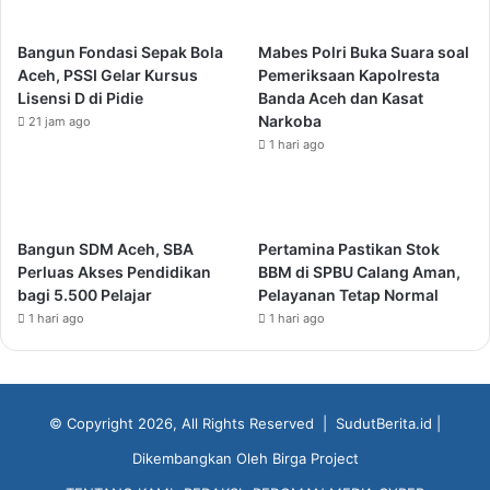
Bangun Fondasi Sepak Bola
Mabes Polri Buka Suara soal
Aceh, PSSI Gelar Kursus
Pemeriksaan Kapolresta
Lisensi D di Pidie
Banda Aceh dan Kasat
Narkoba
21 jam ago
1 hari ago
Bangun SDM Aceh, SBA
Pertamina Pastikan Stok
Perluas Akses Pendidikan
BBM di SPBU Calang Aman,
bagi 5.500 Pelajar
Pelayanan Tetap Normal
1 hari ago
1 hari ago
© Copyright 2026, All Rights Reserved |
SudutBerita.id
|
Dikembangkan Oleh
Birga Project