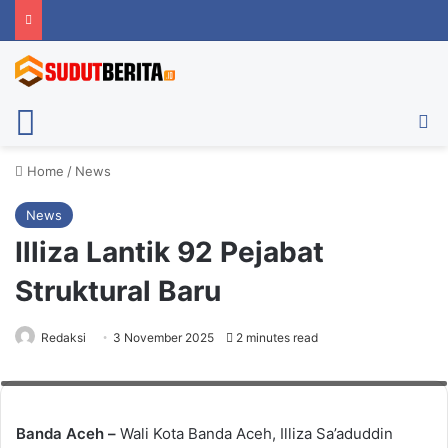
Menu
Ca
Home
/
News
News
Illiza Lantik 92 Pejabat
Struktural Baru
Redaksi
3 November 2025
2 minutes read
Pelantikan pejabat struktural baru di lingkungan Pemko Banda Aceh, Senin
(3/11/2025). Foto: Pemko Banda Aceh
Banda Aceh –
Wali Kota Banda Aceh, Illiza Sa’aduddin