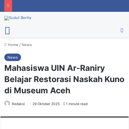
Menu
Ca
Home
/
News
News
Mahasiswa UIN Ar-Raniry
Belajar Restorasi Naskah Kuno
di Museum Aceh
Redaksi
29 Oktober 2025
1 minute read
Mahasiswa Prodi IP FAH UIN Ar-Raniry mengikuti praktik restorasi naskah
kuno di Aula Museum Aceh, Selasa (28/10/2025). Foto: UINAR