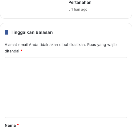
Pertanahan
1 hari ago
Tinggalkan Balasan
Alamat email Anda tidak akan dipublikasikan.
Ruas yang wajib
ditandai
*
K
o
m
e
n
t
a
r
Nama
*