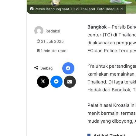
Persib Bandung saat TC di Thailand. Foto: Ileague.id
Bangkok –
Persib Band
Redaksi
center (TC) di Thailand
21 Juli 2025
dilaksanakan penggawa 
FC dan Police Tero pes
1 minute read
Facebook
“Ya untuk pertandingan
Berbagi
kami akan memainkan l
X
Messenger
Share via Email
Thailand. Di laga tera
Hodak dari Bangkok, Th
Pelatih asal Kroasia 
menit bermain, termas
muda yang diboyong, A
Artikel Terkait