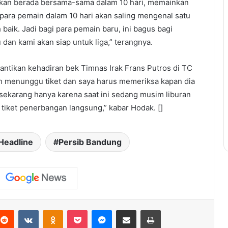
akan berada bersama-sama dalam 10 hari, memainkan
 para pemain dalam 10 hari akan saling mengenal satu
 baik. Jadi bagi para pemain baru, ini bagus bagi
dan kami akan siap untuk liga,” terangnya.
ntikan kehadiran bek Timnas Irak Frans Putros di TC
sih menunggu tiket dan saya harus memeriksa kapan dia
 sekarang hanya karena saat ini sedang musim liburan
tiket penerbangan langsung,” kabar Hodak. []
Headline
Persib Bandung
terest
Reddit
VKontakte
Odnoklassniki
Pocket
Messenger
Share via Email
Print