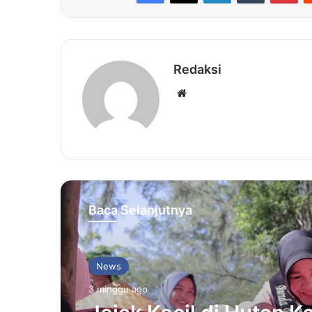
Redaksi
Website
Baca Selanjutnya
News
3 minggu ago