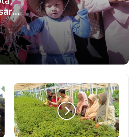
ta,
sar
Zulkasmi Gantikan Isnaini Husda di
DPRK Banda Aceh
Aceh
Transaksi Periwisata di Aceh Travel
Mart Capai Rp 2,3 Miliar
KSBN Aceh Juara 1 World Dance Day
2023
Ardiansyah Panaskan Persaingan di
Bawah Mistar Gawang PSM
Isi Seminar di Aceh, Begini Pesan
Teuku Riefky Harsya