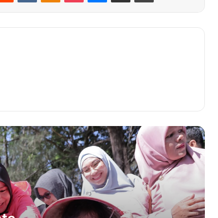
Jejak Kecil di Hutan Kota, Menanam
Harapan Besar bagi Generasi Banda
Aceh
Warga Sabang Dilarang Rayakan
Malam Tahun Baru
Kakankemenag Aceh Besar:
Pendidikan Karakter Kunci Mencetak
Generasi Hebat
Dua Pencuri di Baitussalam Dibekuk
Polisi
Serahkan 240 SK PPPK Tahap I
Formasi Tahun 2024, Ini Pesan Walkot
Sabang