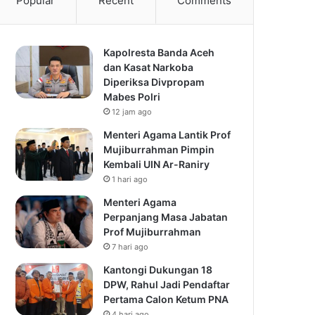
Popular
Recent
Comments
Kapolresta Banda Aceh
dan Kasat Narkoba
Diperiksa Divpropam
Mabes Polri
12 jam ago
Menteri Agama Lantik Prof
Mujiburrahman Pimpin
Kembali UIN Ar-Raniry
1 hari ago
Menteri Agama
Perpanjang Masa Jabatan
Prof Mujiburrahman
7 hari ago
Kantongi Dukungan 18
DPW, Rahul Jadi Pendaftar
Pertama Calon Ketum PNA
4 hari ago