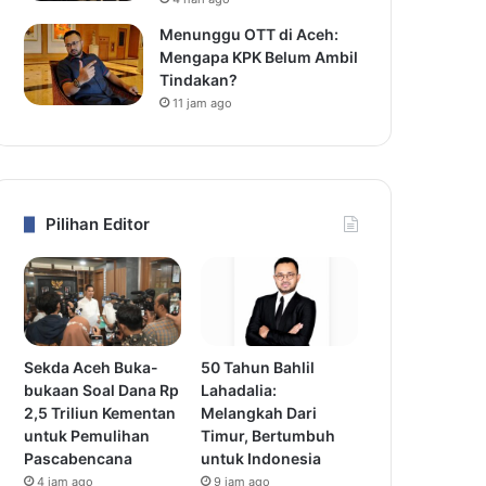
Menunggu OTT di Aceh:
Mengapa KPK Belum Ambil
Tindakan?
11 jam ago
Pilihan Editor
Sekda Aceh Buka-
50 Tahun Bahlil
bukaan Soal Dana Rp
Lahadalia:
2,5 Triliun Kementan
Melangkah Dari
untuk Pemulihan
Timur, Bertumbuh
Pascabencana
untuk Indonesia
4 jam ago
9 jam ago