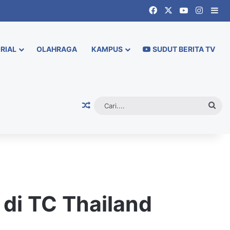
Facebook
X
YouTube
Instag
Si
RIAL
OLAHRAGA
KAMPUS
SUDUT BERITA TV
Random Article
Cari.
 di TC Thailand