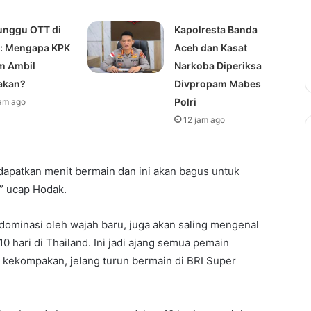
nggu OTT di
Kapolresta Banda
: Mengapa KPK
Aceh dan Kasat
m Ambil
Narkoba Diperiksa
akan?
Divpropam Mabes
Polri
jam ago
12 jam ago
apatkan menit bermain dan ini akan bagus untuk
,” ucap Hodak.
dominasi oleh wajah baru, juga akan saling mengenal
10 hari di Thailand. Ini jadi ajang semua pemain
kekompakan, jelang turun bermain di BRI Super