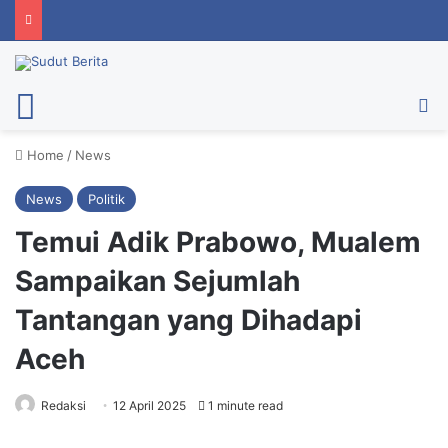
Menu
Ca
Home
/
News
News
Politik
Temui Adik Prabowo, Mualem
Sampaikan Sejumlah
Tantangan yang Dihadapi
Aceh
Redaksi
12 April 2025
1 minute read
Mualem saat bertemu pengusaha Hasyim Djojohadikusumo, Jumat
(11/4/2025). Foto: Humas BPPA