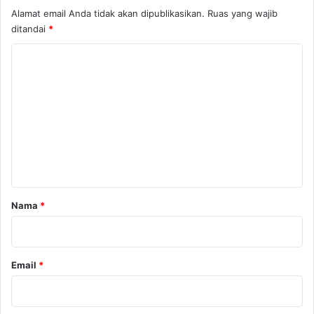
Alamat email Anda tidak akan dipublikasikan.
Ruas yang wajib
ditandai
*
K
o
m
e
n
t
a
r
Nama
*
*
Email
*