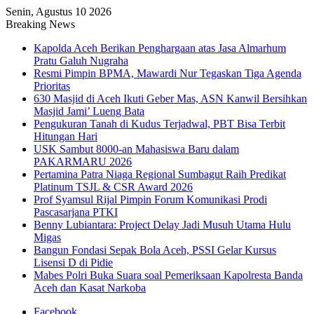
Senin, Agustus 10 2026
Breaking News
Kapolda Aceh Berikan Penghargaan atas Jasa Almarhum
Pratu Galuh Nugraha
Resmi Pimpin BPMA, Mawardi Nur Tegaskan Tiga Agenda
Prioritas
630 Masjid di Aceh Ikuti Geber Mas, ASN Kanwil Bersihkan
Masjid Jami’ Lueng Bata
Pengukuran Tanah di Kudus Terjadwal, PBT Bisa Terbit
Hitungan Hari
USK Sambut 8000-an Mahasiswa Baru dalam
PAKARMARU 2026
Pertamina Patra Niaga Regional Sumbagut Raih Predikat
Platinum TSJL & CSR Award 2026
Prof Syamsul Rijal Pimpin Forum Komunikasi Prodi
Pascasarjana PTKI
Benny Lubiantara: Project Delay Jadi Musuh Utama Hulu
Migas
Bangun Fondasi Sepak Bola Aceh, PSSI Gelar Kursus
Lisensi D di Pidie
Mabes Polri Buka Suara soal Pemeriksaan Kapolresta Banda
Aceh dan Kasat Narkoba
Facebook