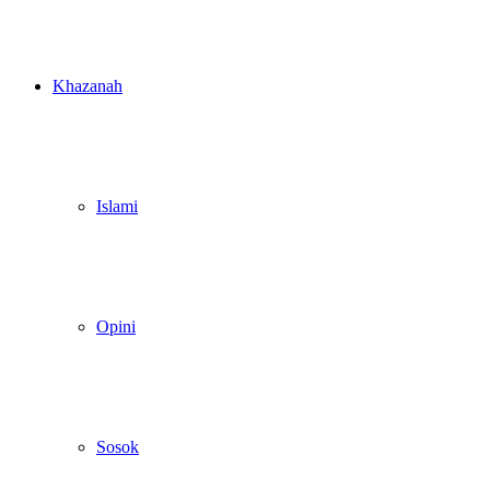
Khazanah
Islami
Opini
Sosok