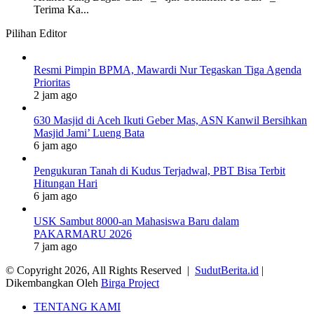
Terima Ka...
Pilihan Editor
Resmi Pimpin BPMA, Mawardi Nur Tegaskan Tiga Agenda
Prioritas
2 jam ago
630 Masjid di Aceh Ikuti Geber Mas, ASN Kanwil Bersihkan
Masjid Jami’ Lueng Bata
6 jam ago
Pengukuran Tanah di Kudus Terjadwal, PBT Bisa Terbit
Hitungan Hari
6 jam ago
USK Sambut 8000-an Mahasiswa Baru dalam
PAKARMARU 2026
7 jam ago
© Copyright 2026, All Rights Reserved |
SudutBerita.id
|
Dikembangkan Oleh
Birga Project
TENTANG KAMI