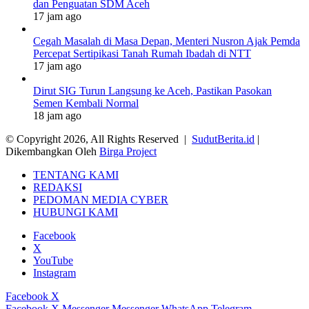
dan Penguatan SDM Aceh
17 jam ago
Cegah Masalah di Masa Depan, Menteri Nusron Ajak Pemda
Percepat Sertipikasi Tanah Rumah Ibadah di NTT
17 jam ago
Dirut SIG Turun Langsung ke Aceh, Pastikan Pasokan
Semen Kembali Normal
18 jam ago
© Copyright 2026, All Rights Reserved |
SudutBerita.id
|
Dikembangkan Oleh
Birga Project
TENTANG KAMI
REDAKSI
PEDOMAN MEDIA CYBER
HUBUNGI KAMI
Facebook
X
YouTube
Instagram
Facebook
X
Facebook
X
Messenger
Messenger
WhatsApp
Telegram