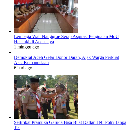
Lembaga Wali Nanggroe Serap Aspirasi Penguatan MoU
Helsinki di Aceh Jaya
1 minggu ago
Demokrat Aceh Gelar Donor Darah, Ajak Warga Perkuat
Aksi Kemanusiaan
6 hari ago
Sertifikat Pramuka Garuda Bisa Buat Daftar TNI-Polri Tanpa
Tes