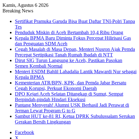
Kamis, Agustus 6 2026
Breaking News
Sertifikat Pramuka Garuda Bisa Buat Daftar TNI-Polri Tanpa
Tes
Penduduk Miskin di Aceh Bertambah 10,4 Ribu Orang
Kepala BPMA Baru Diminta Fokus Percepat Hilirisasi Gas
dan Penguatan SDM Aceh
Cegah Masalah di Masa Depan, Menteri Nusron Ajak Pemda
Percepat Sertipikasi Tanah Rumah Ibadah di NTT
Dirut SIG Turun Langsung ke Aceh, Pastikan Pasokan
Semen Kembali Normal
Menteri ESDM Bahlil Lahadalia Lantik Mawardi Nur sebagai
Kepala BPMA
Kementerian ATR/BPN, KPK, dan Pemda Jabar Bersatu
Cegah Korupsi, Perkuat Ekonomi Daerah
DPO Kejari Aceh Selatan Ditangkap di Sumut, Sempat
Berpindah-pindah Hindari Eksekusi
Pantang Menyerah! Alumni USK Berhasil Jadi Perawat di
Jerman Lewat Program G to G
Sambut HUT ke-81 RI, Ketua DPRK Subulussalam Serukan
Gerakan Bersih Lingkungan
Facebook
X