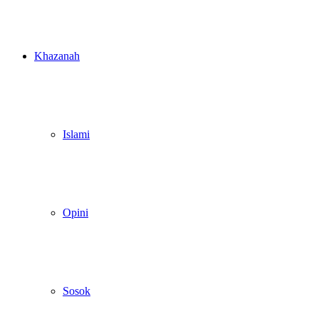
Khazanah
Islami
Opini
Sosok