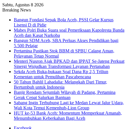
Sabtu, Agustus 8 2026
Breaking News
Bangun Fondasi Sepak Bola Aceh, PSSI Gelar Kursus
Lisensi D di Pidie
Mabes Polri Buka Suara soal Pemeriksaan Kapolresta Banda
Aceh dan Kasat Narkoba
Bangun SDM Aceh, SBA Perluas Akses Pendidikan bagi
5.500 Pelajar
Pertamina Pastikan Stok BBM di SPBU Calang Aman,
Pelayanan Tetap Normal
Menteri Nusron Ajak BPKAD dan IPPAT Se-Jateng Perkuat
Sinergi Wujudkan Transformasi Layanan Pertanahan
Sekda Aceh Buka-bukaan Soal Dana Rp 2,5 Triliun
Kementan untuk Pemulihan Pascabencana
50 Tahun Bahlil Lahadalia: Melangkah Dari Timur,
Bertumbuh untuk Indonesia
Banjir Rendam Sejumlah Wilayah di Padang, Pertamina
Gerak Cepat Salurkan Bantuan
Sabang Ingin Terhubung Lagi ke Medan Lewat Jalur Udara,
Wali Kota Temui Kemenhub-Lion Group
HUT ke-53 Bank Aceh: Momentum Memperkuat Amanah,
Menumbuhkan Keberkahan Bagi Aceh
Facebook