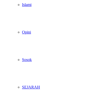
Islami
Opini
Sosok
SEJARAH