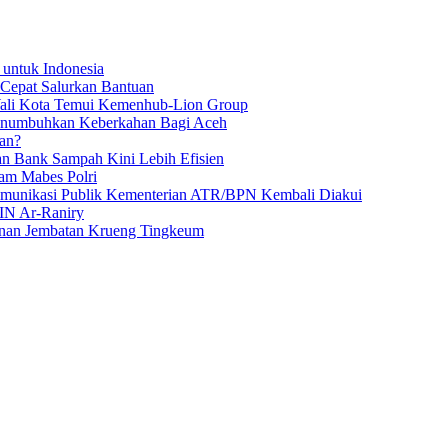
 untuk Indonesia
 Cepat Salurkan Bantuan
Wali Kota Temui Kemenhub-Lion Group
numbuhkan Keberkahan Bagi Aceh
an?
an Bank Sampah Kini Lebih Efisien
am Mabes Polri
Komunikasi Publik Kementerian ATR/BPN Kembali Diakui
IN Ar-Raniry
unan Jembatan Krueng Tingkeum