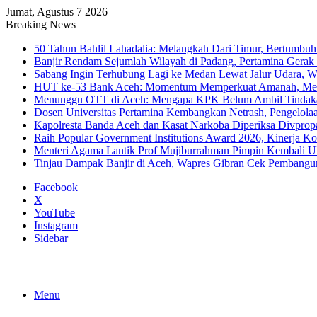
Jumat, Agustus 7 2026
Breaking News
50 Tahun Bahlil Lahadalia: Melangkah Dari Timur, Bertumbuh
Banjir Rendam Sejumlah Wilayah di Padang, Pertamina Gerak
Sabang Ingin Terhubung Lagi ke Medan Lewat Jalur Udara, 
HUT ke-53 Bank Aceh: Momentum Memperkuat Amanah, Me
Menunggu OTT di Aceh: Mengapa KPK Belum Ambil Tindak
Dosen Universitas Pertamina Kembangkan Netrash, Pengelola
Kapolresta Banda Aceh dan Kasat Narkoba Diperiksa Divprop
Raih Popular Government Institutions Award 2026, Kinerja 
Menteri Agama Lantik Prof Mujiburrahman Pimpin Kembali U
Tinjau Dampak Banjir di Aceh, Wapres Gibran Cek Pembang
Facebook
X
YouTube
Instagram
Sidebar
Menu