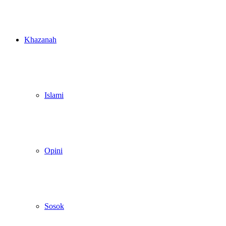
Khazanah
Islami
Opini
Sosok