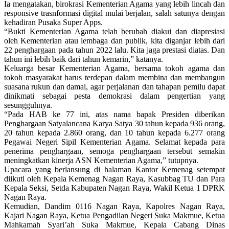
Ia mengatakan, birokrasi Kementerian Agama yang lebih lincah dan
responsive trasnformasi digital mulai berjalan, salah satunya dengan
kehadiran Pusaka Super Apps.
“Bukti Kementerian Agama telah berubah diakui dan diapresiasi
oleh Kementerian atau lembaga dan publik, kita diganjar lebih dari
22 penghargaan pada tahun 2022 lalu. Kita jaga prestasi diatas. Dan
tahun ini lebih baik dari tahun kemarin,” katanya.
Keluarga besar Kementerian Agama, bersama tokoh agama dan
tokoh masyarakat harus terdepan dalam membina dan membangun
suasana rukun dan damai, agar perjalanan dan tahapan pemilu dapat
dinikmati sebagai pesta demokrasi dalam pengertian yang
sesungguhnya.
“Pada HAB ke 77 ini, atas nama bapak Presiden diberikan
Penghargaan Satyalancana Karya Satya 30 tahun kepada 936 orang,
20 tahun kepada 2.860 orang, dan 10 tahun kepada 6.277 orang
Pegawai Negeri Sipil Kementerian Agama. Selamat kepada para
penerima penghargaan, semoga penghargaan tersebut semakin
meningkatkan kinerja ASN Kementerian Agama,” tutupnya.
Upacara yang berlansung di halaman Kantor Kemenag setempat
diikuti oleh Kepala Kemenag Nagan Raya, Kasubbag TU dan Para
Kepala Seksi, Setda Kabupaten Nagan Raya, Wakil Ketua 1 DPRK
Nagan Raya.
Kemudian, Dandim 0116 Nagan Raya, Kapolres Nagan Raya,
Kajari Nagan Raya, Ketua Pengadilan Negeri Suka Makmue, Ketua
Mahkamah Syari’ah Suka Makmue, Kepala Cabang Dinas