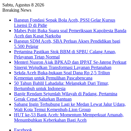
Sabtu, Agustus 8 2026
Breaking News
Bangun Fondasi Sepak Bola Aceh, PSSI Gelar Kursus
Lisensi D di Pidie
Mabes Polri Buka Suara soal Pemeriksaan Kapolresta Banda
Aceh dan Kasat Narkoba
Bangun SDM Aceh, SBA Perluas Akses Pendidikan bagi
5.500 Pelajar
Pertamina Pastikan Stok BBM di SPBU Calang Aman,
Pelayanan Tetap Normal
Menteri Nusron Ajak BPKAD dan IPPAT Se-Jateng Perkuat
Sinergi Wujudkan Transformasi Layanan Pertanahan
Sekda Aceh Buka-bukaan Soal Dana Rp 2,5 Triliun
Kementan untuk Pemulihan Pascabencana
50 Tahun Bahlil Lahadalia: Melangkah Dari Timur,
Bertumbuh untuk Indonesia
Banjir Rendam Sejumlah Wilayah di Padang, Pertamina
Gerak Cepat Salurkan Bantuan
Sabang Ingin Terhubung Lagi ke Medan Lewat Jalur Udara,
Wali Kota Temui Kemenhub-Lion Group
HUT ke-53 Bank Aceh: Momentum Memperkuat Amanah,
Menumbuhkan Keberkahan Bagi Aceh
Facebook