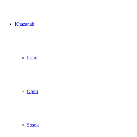
Khazanah
Islami
Opini
Sosok