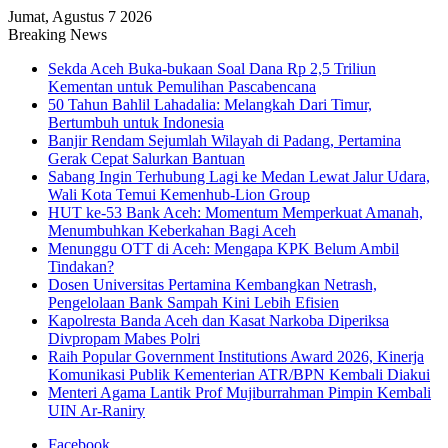
Jumat, Agustus 7 2026
Breaking News
Sekda Aceh Buka-bukaan Soal Dana Rp 2,5 Triliun
Kementan untuk Pemulihan Pascabencana
50 Tahun Bahlil Lahadalia: Melangkah Dari Timur,
Bertumbuh untuk Indonesia
Banjir Rendam Sejumlah Wilayah di Padang, Pertamina
Gerak Cepat Salurkan Bantuan
Sabang Ingin Terhubung Lagi ke Medan Lewat Jalur Udara,
Wali Kota Temui Kemenhub-Lion Group
HUT ke-53 Bank Aceh: Momentum Memperkuat Amanah,
Menumbuhkan Keberkahan Bagi Aceh
Menunggu OTT di Aceh: Mengapa KPK Belum Ambil
Tindakan?
Dosen Universitas Pertamina Kembangkan Netrash,
Pengelolaan Bank Sampah Kini Lebih Efisien
Kapolresta Banda Aceh dan Kasat Narkoba Diperiksa
Divpropam Mabes Polri
Raih Popular Government Institutions Award 2026, Kinerja
Komunikasi Publik Kementerian ATR/BPN Kembali Diakui
Menteri Agama Lantik Prof Mujiburrahman Pimpin Kembali
UIN Ar-Raniry
Facebook