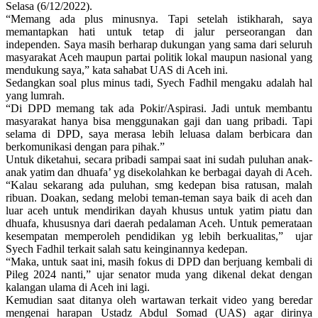
Selasa (6/12/2022).
“Memang ada plus minusnya. Tapi setelah istikharah, saya
memantapkan hati untuk tetap di jalur perseorangan dan
independen. Saya masih berharap dukungan yang sama dari seluruh
masyarakat Aceh maupun partai politik lokal maupun nasional yang
mendukung saya,” kata sahabat UAS di Aceh ini.
Sedangkan soal plus minus tadi, Syech Fadhil mengaku adalah hal
yang lumrah.
“Di DPD memang tak ada Pokir/Aspirasi. Jadi untuk membantu
masyarakat hanya bisa menggunakan gaji dan uang pribadi. Tapi
selama di DPD, saya merasa lebih leluasa dalam berbicara dan
berkomunikasi dengan para pihak.”
Untuk diketahui, secara pribadi sampai saat ini sudah puluhan anak-
anak yatim dan dhuafa’ yg disekolahkan ke berbagai dayah di Aceh.
“Kalau sekarang ada puluhan, smg kedepan bisa ratusan, malah
ribuan. Doakan, sedang melobi teman-teman saya baik di aceh dan
luar aceh untuk mendirikan dayah khusus untuk yatim piatu dan
dhuafa, khususnya dari daerah pedalaman Aceh. Untuk pemerataan
kesempatan memperoleh pendidikan yg lebih berkualitas,” ujar
Syech Fadhil terkait salah satu keinginannya kedepan.
“Maka, untuk saat ini, masih fokus di DPD dan berjuang kembali di
Pileg 2024 nanti,” ujar senator muda yang dikenal dekat dengan
kalangan ulama di Aceh ini lagi.
Kemudian saat ditanya oleh wartawan terkait video yang beredar
mengenai harapan Ustadz Abdul Somad (UAS) agar dirinya