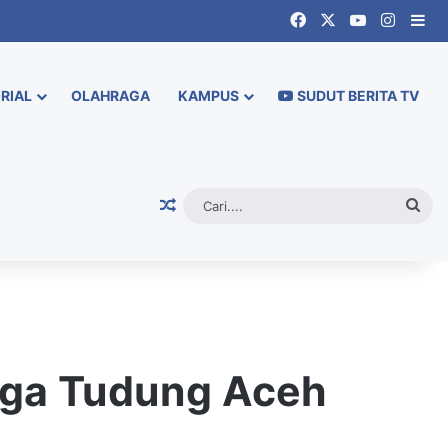
Facebook
X
YouTube
Instag
Si
RIAL
OLAHRAGA
KAMPUS
SUDUT BERITA TV
Random Article
Cari.
ngga Tudung Aceh