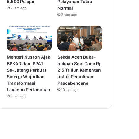
5.500 Pelajar
Pelayanan Tetap
Normal
2 jam ago
2 jam ago
Menteri Nusron Ajak
Sekda Aceh Buka-
BPKAD dan IPPAT
bukaan Soal Dana Rp
Se-Jateng Perkuat
2,5 Triliun Kementan
Sinergi Wujudkan
untuk Pemulihan
Transformasi
Pascabencana
Layanan Pertanahan
10 jam ago
8 jam ago