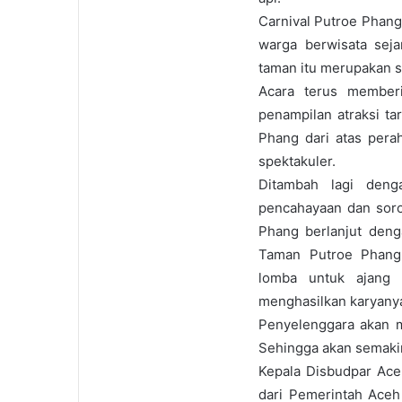
Carnival Putroe Phan
warga berwisata sej
taman itu merupakan s
Acara terus memberi
penampilan atraksi ta
Phang dari atas pera
spektakuler.
Ditambah lagi deng
pencahayaan dan soro
Phang berlanjut deng
Taman Putroe Phang.
lomba untuk ajang k
menghasilkan karyany
Penyelenggara akan me
Sehingga akan semaki
Kepala Disbudpar Ace
dari Pemerintah Aceh