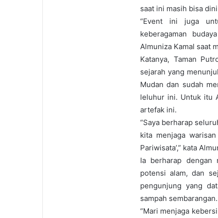
saat ini masih bisa din
“Event ini juga un
keberagaman budaya
Almuniza Kamal saat 
Katanya, Taman Putr
sejarah yang menunju
Mudan dan sudah menj
leluhur ini. Untuk i
artefak ini.
“Saya berharap seluru
kita menjaga warisan 
Pariwisata’,” kata Almu
Ia berharap dengan 
potensi alam, dan se
pengunjung yang dat
sampah sembarangan.
“Mari menjaga kebers