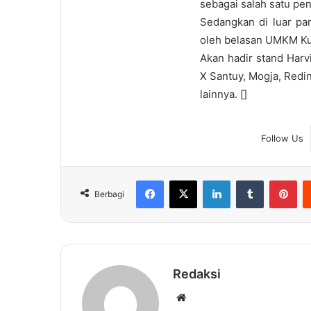
sebagai salah satu pe
Sedangkan di luar pa
oleh belasan UMKM Kul
Akan hadir stand Harv
X Santuy, Mogja, Redi
lainnya. []
Follow Us
Facebook
X
LinkedIn
Tumblr
Pin
Berbagi
Redaksi
Website