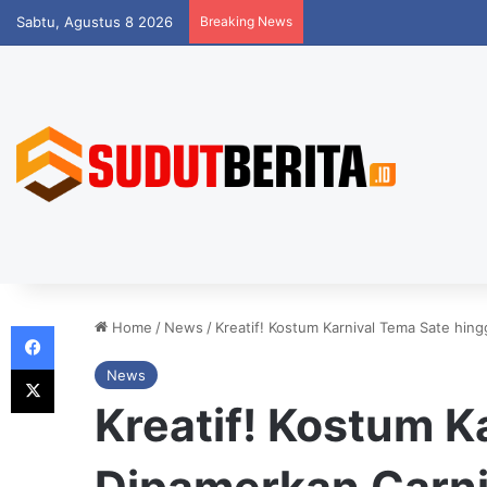
Sabtu, Agustus 8 2026
Breaking News
Facebook
Home
/
News
/
Kreatif! Kostum Karnival Tema Sate hi
X
News
Kreatif! Kostum 