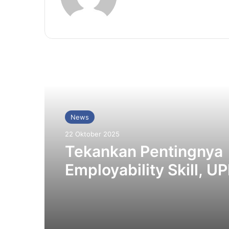
Baca Selanjutnya
News
22 Oktober 2025
Tekankan Pentingnya
Employability Skill, U
Dorong Sinergi Akade
Industri