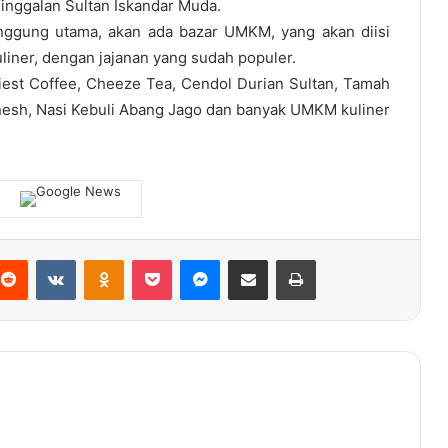
ninggalan Sultan Iskandar Muda.
nggung utama, akan ada bazar UMKM, yang akan diisi
iner, dengan jajanan yang sudah populer.
iest Coffee, Cheeze Tea, Cendol Durian Sultan, Tamah
nesh, Nasi Kebuli Abang Jago dan banyak UMKM kuliner
terest
Reddit
VKontakte
Odnoklassniki
Pocket
Messenger
Share via Email
Print
Tekankan Pentingnya Employability
Skill, UPER Dorong Sinergi Akademisi-
Industri
Arief Khalifah: Illiza-Afdhal akan
Turunkan Tarif Air Bersih Bila Terpilih