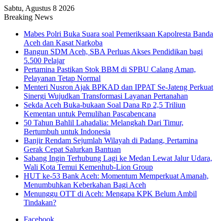
Sabtu, Agustus 8 2026
Breaking News
Mabes Polri Buka Suara soal Pemeriksaan Kapolresta Banda
Aceh dan Kasat Narkoba
Bangun SDM Aceh, SBA Perluas Akses Pendidikan bagi
5.500 Pelajar
Pertamina Pastikan Stok BBM di SPBU Calang Aman,
Pelayanan Tetap Normal
Menteri Nusron Ajak BPKAD dan IPPAT Se-Jateng Perkuat
Sinergi Wujudkan Transformasi Layanan Pertanahan
Sekda Aceh Buka-bukaan Soal Dana Rp 2,5 Triliun
Kementan untuk Pemulihan Pascabencana
50 Tahun Bahlil Lahadalia: Melangkah Dari Timur,
Bertumbuh untuk Indonesia
Banjir Rendam Sejumlah Wilayah di Padang, Pertamina
Gerak Cepat Salurkan Bantuan
Sabang Ingin Terhubung Lagi ke Medan Lewat Jalur Udara,
Wali Kota Temui Kemenhub-Lion Group
HUT ke-53 Bank Aceh: Momentum Memperkuat Amanah,
Menumbuhkan Keberkahan Bagi Aceh
Menunggu OTT di Aceh: Mengapa KPK Belum Ambil
Tindakan?
Facebook