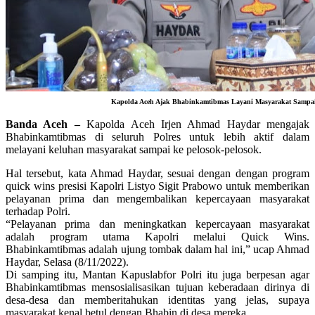
Kapolda Aceh Ajak Bhabinkamtibmas Layani Masyarakat Sampai
Banda Aceh –
Kapolda Aceh Irjen Ahmad Haydar mengajak
Bhabinkamtibmas di seluruh Polres untuk lebih aktif dalam
melayani keluhan masyarakat sampai ke pelosok-pelosok.
Hal tersebut, kata Ahmad Haydar, sesuai dengan dengan program
quick wins presisi Kapolri Listyo Sigit Prabowo untuk memberikan
pelayanan prima dan mengembalikan kepercayaan masyarakat
terhadap Polri.
“Pelayanan prima dan meningkatkan kepercayaan masyarakat
adalah program utama Kapolri melalui Quick Wins.
Bhabinkamtibmas adalah ujung tombak dalam hal ini,” ucap Ahmad
Haydar, Selasa (8/11/2022).
Di samping itu, Mantan Kapuslabfor Polri itu juga berpesan agar
Bhabinkamtibmas mensosialisasikan tujuan keberadaan dirinya di
desa-desa dan memberitahukan identitas yang jelas, supaya
masyarakat kenal betul dengan Bhabin di desa mereka.