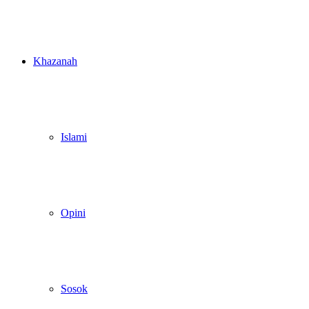
Khazanah
Islami
Opini
Sosok