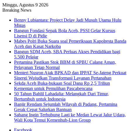
Minggu, Agustus 9 2026
Breaking News
Benny Lubiantara: Project Delay Jadi Musuh Utama Hulu
Migas
Bangun Fondasi Sepak Bola Aceh, PSSI Gelar Kursus
Lisensi D di Pidie
Mabes Polri Buka Suara soal Pemeriksaan Kapolresta Banda
Aceh dan Kasat Narkoba
Bangun SDM Aceh, SBA Perluas Akses Pendidikan bagi
5.500 Pelajar
Pertamina Pastikan Stok BBM di SPBU Calang Aman,
Pelayanan Tetap Normal
Menteri Nusron Ajak BPKAD dan IPPAT Se-Jateng Perkuat
Sinergi Wujudkan Transformasi Layanan Pertanahan
Sekda Aceh Buka-bukaan Soal Dana Rp 2,5 Triliun
Kementan untuk Pemulihan Pascabencana
50 Tahun Bahlil Lahadalia: Melangkah Dari Timur,
Bertumbuh untuk Indonesia
Banjir Rendam Sejumlah Wilayah di Padang, Pertamina
Gerak Cepat Salurkan Bantuan
Sabang Ingin Terhubung Lagi ke Medan Lewat Jalur Udara,
Wali Kota Temui Kemenhub-Lion Group
Facebook