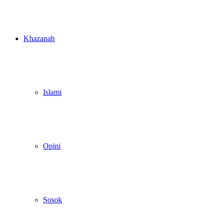
Khazanah
Islami
Opini
Sosok