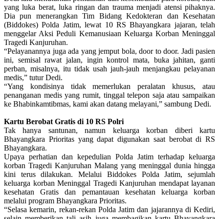
yang luka berat, luka ringan dan trauma menjadi atensi pihaknya.
Dia pun menerangkan Tim Bidang Kedokteran dan Kesehatan
(Biddokes) Polda Jatim, lewat 10 RS Bhayangkara jajaran, telah
menggelar Aksi Peduli Kemanusiaan Keluarga Korban Meninggal
Tragedi Kanjuruhan.
“Pelayanannya juga ada yang jemput bola, door to door. Jadi pasien
ini, semisal rawat jalan, ingin kontrol mata, buka jahitan, ganti
perban, misalnya, itu tidak usah jauh-jauh menjangkau pelayanan
medis,” tutur Dedi.
“Yang kondisinya tidak memerlukan peralatan khusus, atau
penanganan medis yang rumit, tinggal telepon saja atau sampaikan
ke Bhabinkamtibmas, kami akan datang melayani,” sambung Dedi.
Kartu Berobat Gratis di 10 RS Polri
Tak hanya santunan, namun keluarga korban diberi kartu
Bhayangkara Prioritas yang dapat digunakan saat berobat di RS
Bhayangkara.
Upaya perhatian dan kepedulian Polda Jatim terhadap keluarga
korban Tragedi Kanjuruhan Malang yang meninggal dunia hingga
kini terus dilakukan. Melalui Biddokes Polda Jatim, sejumlah
keluarga korban Meninggal Tragedi Kanjuruhan mendapat layanan
kesehatan Gratis dan pemantauan kesehatan keluarga korban
melalui program Bhayangkara Prioritas.
“Selasa kemarin, rekan-rekan Polda Jatim dan jajarannya di Kediri,
selain memberikan tali asih juga membagikan kartu Bhayangkara