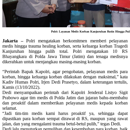
Polri: Layanan Medis Korban Kanjuruhan Rutin Hingga Puli
Jakarta –
Polri mengatakan berkomitmen memberi pelayanan
medis hingga trauma healing korban, serta keluarga korban Tragedi
Kanjuruhan hingga pulih total. Polri mengatakan 10 RS
Bhayangkara di Polda Jawa Timur (Jatim) dan tenaga medisnya
dikerahkan untuk menjangkau masing-masing korban.
“Perintah Bapak Kapolri, agar pengobatan, pelayanan medis para
korban, hingga keluarga korban dilakukan dengan maksimal,” kata
Kadiv Humas Polri, Irjen Dedi Prasetyo, dalam keterangan tertulis,
Kamis (13/10/2022).
Dedi menyampaikan perintah dari Kapolri Jenderal Listyo Sigit
Prabowo agar tim medis di Polda Jatim dan jajaran bahu-membahu
dan proaktif dalam memberikan pelayanan medis kepada korban
selamat.
“Jadi tim-tim medis kami harus proaktif ya, sehingga dapat
dipastikan para korban sempat dirawat di RS, maupun yang rawat
jalan, dan yang mengalami trauma betul-betul pulih,” tegas Dedi.
Dedi lalu menuturkan pemulihan dan kesembuhan para korban, baik