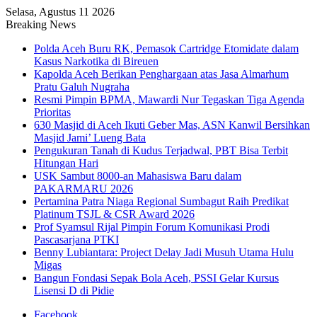
Selasa, Agustus 11 2026
Breaking News
Polda Aceh Buru RK, Pemasok Cartridge Etomidate dalam
Kasus Narkotika di Bireuen
Kapolda Aceh Berikan Penghargaan atas Jasa Almarhum
Pratu Galuh Nugraha
Resmi Pimpin BPMA, Mawardi Nur Tegaskan Tiga Agenda
Prioritas
630 Masjid di Aceh Ikuti Geber Mas, ASN Kanwil Bersihkan
Masjid Jami’ Lueng Bata
Pengukuran Tanah di Kudus Terjadwal, PBT Bisa Terbit
Hitungan Hari
USK Sambut 8000-an Mahasiswa Baru dalam
PAKARMARU 2026
Pertamina Patra Niaga Regional Sumbagut Raih Predikat
Platinum TSJL & CSR Award 2026
Prof Syamsul Rijal Pimpin Forum Komunikasi Prodi
Pascasarjana PTKI
Benny Lubiantara: Project Delay Jadi Musuh Utama Hulu
Migas
Bangun Fondasi Sepak Bola Aceh, PSSI Gelar Kursus
Lisensi D di Pidie
Facebook