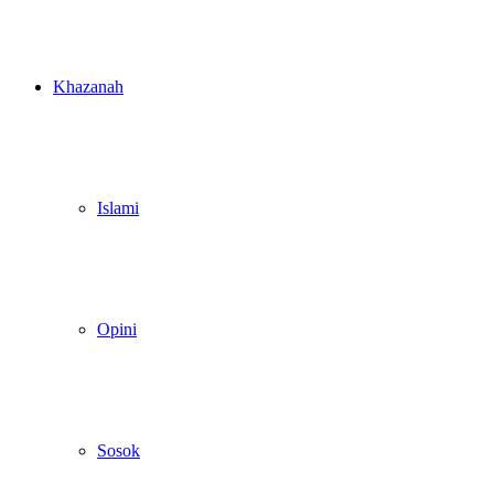
Khazanah
Islami
Opini
Sosok