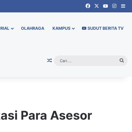
Facebook
X
YouTube
Instag
Si
RIAL
OLAHRAGA
KAMPUS
SUDUT BERITA TV
Random Article
Cari.
kasi Para Asesor