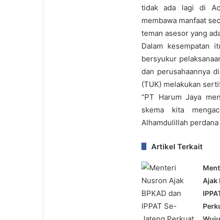
tidak ada lagi di A
membawa manfaat seca
teman asesor yang ada
Dalam kesempatan it
bersyukur pelaksanaan
dan perusahaannya di
(TUK) melakukan sertif
“PT Harum Jaya men
skema kita mengac
Alhamdulillah perdana i
Artikel Terkait
Ment
Ajak
IPPA
Perk
Wuj