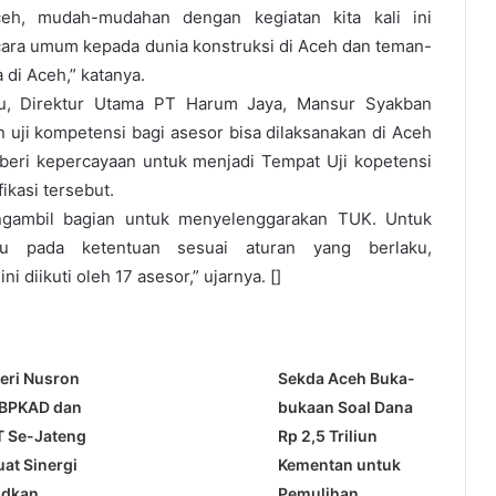
ceh, mudah-mudahan dengan kegiatan kita kali ini
ra umum kepada dunia konstruksi di Aceh dan teman-
 di Aceh,” katanya.
u, Direktur Utama PT Harum Jaya, Mansur Syakban
 uji kompetensi bagi asesor bisa dilaksanakan di Aceh
beri kepercayaan untuk menjadi Tempat Uji kopetensi
ikasi tersebut.
gambil bagian untuk menyelenggarakan TUK. Untuk
u pada ketentuan sesuai aturan yang berlaku,
ni diikuti oleh 17 asesor,” ujarnya. []
eri Nusron
Sekda Aceh Buka-
 BPKAD dan
bukaan Soal Dana
T Se-Jateng
Rp 2,5 Triliun
uat Sinergi
Kementan untuk
udkan
Pemulihan