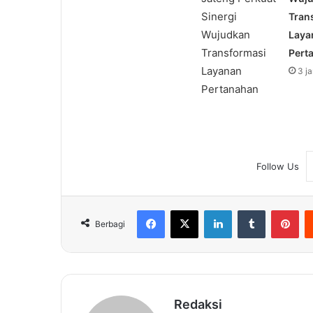
Tran
Laya
Pert
3 j
Follow Us
Facebook
X
LinkedIn
Tumblr
Pin
Berbagi
Redaksi