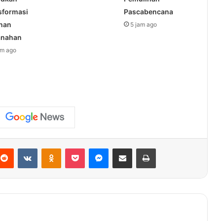
sformasi
Pascabencana
nan
5 jam ago
anahan
am ago
terest
Reddit
VKontakte
Odnoklassniki
Pocket
Messenger
Share via Email
Print
Meski Dilanda Bencana, Ekonomi Aceh
Tetap Tumbuh Moderat pada 2025