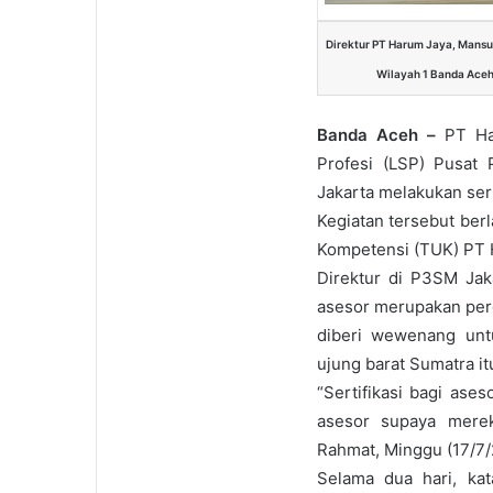
Direktur PT Harum Jaya, Mansu
Wilayah 1 Banda Aceh
Banda Aceh –
PT Har
Profesi (LSP) Pusat 
Jakarta melakukan sert
Kegiatan tersebut berl
Kompetensi (TUK) PT 
Direktur di P3SM Jaka
asesor merupakan per
diberi wewenang unt
ujung barat Sumatra it
“Sertifikasi bagi ase
asesor supaya mereka
Rahmat, Minggu (17/7/
Selama dua hari, ka