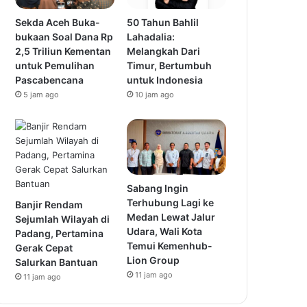
Sekda Aceh Buka-
50 Tahun Bahlil
bukaan Soal Dana Rp
Lahadalia:
2,5 Triliun Kementan
Melangkah Dari
untuk Pemulihan
Timur, Bertumbuh
Pascabencana
untuk Indonesia
5 jam ago
10 jam ago
Sabang Ingin
Terhubung Lagi ke
Banjir Rendam
Medan Lewat Jalur
Sejumlah Wilayah di
Udara, Wali Kota
Padang, Pertamina
Temui Kemenhub-
Gerak Cepat
Lion Group
Salurkan Bantuan
11 jam ago
11 jam ago