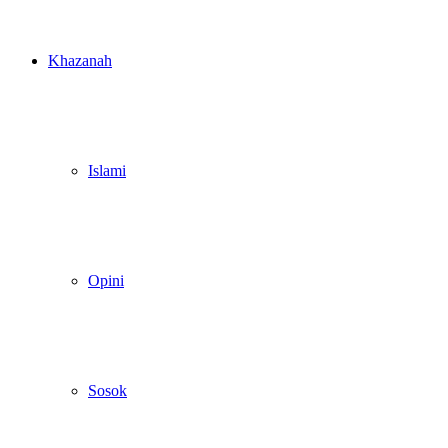
Khazanah
Islami
Opini
Sosok