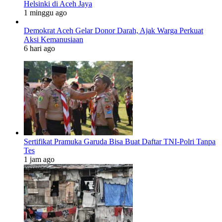
Helsinki di Aceh Jaya
1 minggu ago
Demokrat Aceh Gelar Donor Darah, Ajak Warga Perkuat
Aksi Kemanusiaan
6 hari ago
Sertifikat Pramuka Garuda Bisa Buat Daftar TNI-Polri Tanpa
Tes
1 jam ago