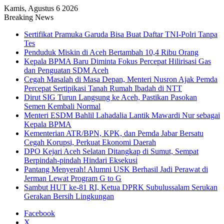
Kamis, Agustus 6 2026
Breaking News
Sertifikat Pramuka Garuda Bisa Buat Daftar TNI-Polri Tanpa
Tes
Penduduk Miskin di Aceh Bertambah 10,4 Ribu Orang
Kepala BPMA Baru Diminta Fokus Percepat Hilirisasi Gas
dan Penguatan SDM Aceh
Cegah Masalah di Masa Depan, Menteri Nusron Ajak Pemda
Percepat Sertipikasi Tanah Rumah Ibadah di NTT
Dirut SIG Turun Langsung ke Aceh, Pastikan Pasokan
Semen Kembali Normal
Menteri ESDM Bahlil Lahadalia Lantik Mawardi Nur sebagai
Kepala BPMA
Kementerian ATR/BPN, KPK, dan Pemda Jabar Bersatu
Cegah Korupsi, Perkuat Ekonomi Daerah
DPO Kejari Aceh Selatan Ditangkap di Sumut, Sempat
Berpindah-pindah Hindari Eksekusi
Pantang Menyerah! Alumni USK Berhasil Jadi Perawat di
Jerman Lewat Program G to G
Sambut HUT ke-81 RI, Ketua DPRK Subulussalam Serukan
Gerakan Bersih Lingkungan
Facebook
X