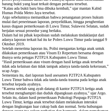
barang bukti yang kuat terkait dengan perkara tersebut.
“Kalau ada bukti baru bisa dibuka kembali,” ujar mantan Kabid
Humas Polda Metro Jaya tersebut.
Argo sebelumnya memastikan bahwa penanganan proses hukum
mulai dari penerimaan laporan, penyelidikan, hingga penghentian
kasus dugaan pemerkosaan di Luwu Timur, Sulawesi Selatan, sudah
berjalan sesuai prosedur yang berlaku.
Dalam hal ini pihak kepolisian sudah melakukan tindaklanjut dari
adanya laporan terkait hal itu ke Polres Luwu Timur pada tanggal 9
Oktober 2019.
Setelah menerima laporan itu, Polisi mengantas ketiga anak untuk
dilakukan pemeriksaan atau Visum Et Repertum bersama dengan
ibunya serta petugas P2TP2A Kabupaten Luwu Timur.
“Hasil pemeriksaan atau visum dengan hasil ketiga anak tersebut
tidak ada kelainan dan tidak tampak adanya tanda-tanda kekerasan,”
ucap Argo.
Sementara itu, dari laporan hasil asesamen P2TP2A Kabupaten
Luwu Timur bahwa tidak ada tanda-tanda trauma pada ketiga anak
tersebut kepada ayahnya.
“Karena setelah sang ayah datang di kantor P2TP2A ketiga anak
tersebut menghampiri dan duduk dipangkuan ayahnya,” ujar Argo.
Selain itu, dalam hasil pemeriksaan Psikologi Puspaga P2TP2A
Luwu Timur, ketiga anak tersebut dalam melakukan interaksi
dengan lingkungan luar cukup baik dan normal. Serta hubungan
dengan orang tua cukup perhatian dan harmonis, dalam pemahaman