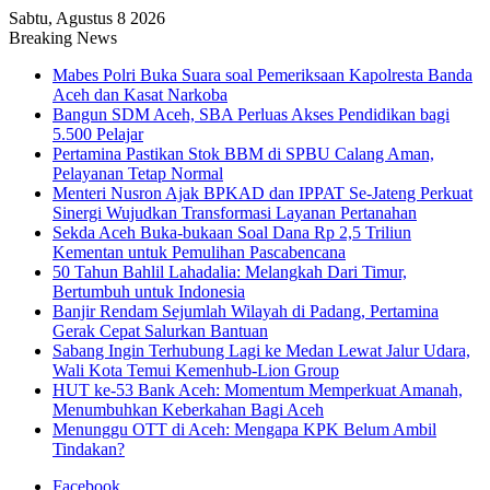
Sabtu, Agustus 8 2026
Breaking News
Mabes Polri Buka Suara soal Pemeriksaan Kapolresta Banda
Aceh dan Kasat Narkoba
Bangun SDM Aceh, SBA Perluas Akses Pendidikan bagi
5.500 Pelajar
Pertamina Pastikan Stok BBM di SPBU Calang Aman,
Pelayanan Tetap Normal
Menteri Nusron Ajak BPKAD dan IPPAT Se-Jateng Perkuat
Sinergi Wujudkan Transformasi Layanan Pertanahan
Sekda Aceh Buka-bukaan Soal Dana Rp 2,5 Triliun
Kementan untuk Pemulihan Pascabencana
50 Tahun Bahlil Lahadalia: Melangkah Dari Timur,
Bertumbuh untuk Indonesia
Banjir Rendam Sejumlah Wilayah di Padang, Pertamina
Gerak Cepat Salurkan Bantuan
Sabang Ingin Terhubung Lagi ke Medan Lewat Jalur Udara,
Wali Kota Temui Kemenhub-Lion Group
HUT ke-53 Bank Aceh: Momentum Memperkuat Amanah,
Menumbuhkan Keberkahan Bagi Aceh
Menunggu OTT di Aceh: Mengapa KPK Belum Ambil
Tindakan?
Facebook