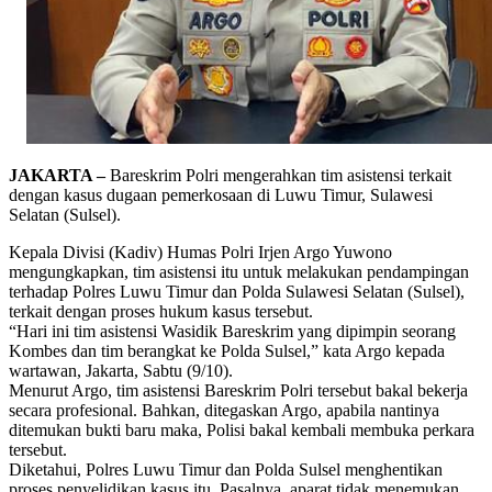
JAKARTA –
Bareskrim Polri mengerahkan tim asistensi terkait
dengan kasus dugaan pemerkosaan di Luwu Timur, Sulawesi
Selatan (Sulsel).
Kepala Divisi (Kadiv) Humas Polri Irjen Argo Yuwono
mengungkapkan, tim asistensi itu untuk melakukan pendampingan
terhadap Polres Luwu Timur dan Polda Sulawesi Selatan (Sulsel),
terkait dengan proses hukum kasus tersebut.
“Hari ini tim asistensi Wasidik Bareskrim yang dipimpin seorang
Kombes dan tim berangkat ke Polda Sulsel,” kata Argo kepada
wartawan, Jakarta, Sabtu (9/10).
Menurut Argo, tim asistensi Bareskrim Polri tersebut bakal bekerja
secara profesional. Bahkan, ditegaskan Argo, apabila nantinya
ditemukan bukti baru maka, Polisi bakal kembali membuka perkara
tersebut.
Diketahui, Polres Luwu Timur dan Polda Sulsel menghentikan
proses penyelidikan kasus itu. Pasalnya, aparat tidak menemukan