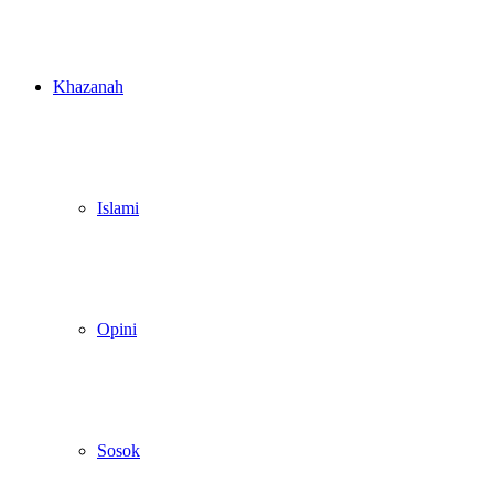
Khazanah
Islami
Opini
Sosok