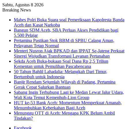
Sabtu, Agustus 8 2026
Breaking News
Mabes Polri Buka Suara soal Pemeriksaan Kapolresta Banda
Aceh dan Kasat Narkoba
Bangun SDM Aceh, SBA Perluas Akses Pendidikan bagi
5.500 Pelajar
Pertamina Pastikan Stok BBM di SPBU Calang Aman,
Pelayanan Tetap Normal
Menteri Nusron Ajak BPKAD dan IPPAT Se-Jateng Perkuat
Sinergi Wujudkan Transformasi Layanan Pertanahan
Sekda Aceh Buka-bukaan Soal Dana Rp 2,5 Triliun
Kementan untuk Pemulihan Pascabencana
50 Tahun Bahlil Lahadalia: Melangkah Dari Timur,
Bertumbuh untuk Indonesia
Banjir Rendam Sejumlah Wilayah di Padang, Pertamina
Gerak Cepat Salurkan Bantuan
Sabang Ingin Terhubung Lagi ke Medan Lewat Jalur Udara,
Wali Kota Temui Kemenhub-Lion Group
HUT ke-53 Bank Aceh: Momentum Memperkuat Amanah,
Menumbuhkan Keberkahan Bagi Aceh
Menunggu OTT di Aceh: Mengapa KPK Belum Ambil
Tindakan?
Facebook