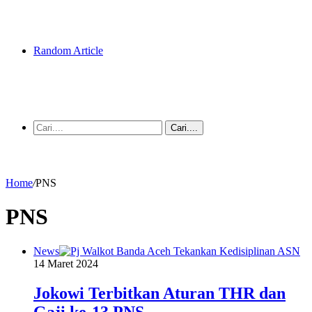
Random Article
Cari....
Home
/
PNS
PNS
News
14 Maret 2024
Jokowi Terbitkan Aturan THR dan
Gaji ke-13 PNS