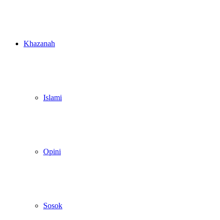
Khazanah
Islami
Opini
Sosok