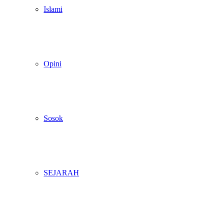
Islami
Opini
Sosok
SEJARAH