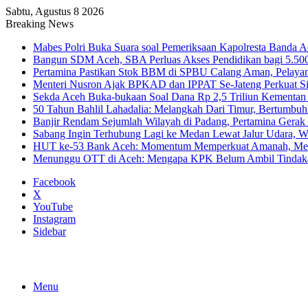
Sabtu, Agustus 8 2026
Breaking News
Mabes Polri Buka Suara soal Pemeriksaan Kapolresta Banda 
Bangun SDM Aceh, SBA Perluas Akses Pendidikan bagi 5.500
Pertamina Pastikan Stok BBM di SPBU Calang Aman, Pelaya
Menteri Nusron Ajak BPKAD dan IPPAT Se-Jateng Perkuat Si
Sekda Aceh Buka-bukaan Soal Dana Rp 2,5 Triliun Kementan
50 Tahun Bahlil Lahadalia: Melangkah Dari Timur, Bertumbuh
Banjir Rendam Sejumlah Wilayah di Padang, Pertamina Gerak
Sabang Ingin Terhubung Lagi ke Medan Lewat Jalur Udara, 
HUT ke-53 Bank Aceh: Momentum Memperkuat Amanah, Me
Menunggu OTT di Aceh: Mengapa KPK Belum Ambil Tindak
Facebook
X
YouTube
Instagram
Sidebar
Menu