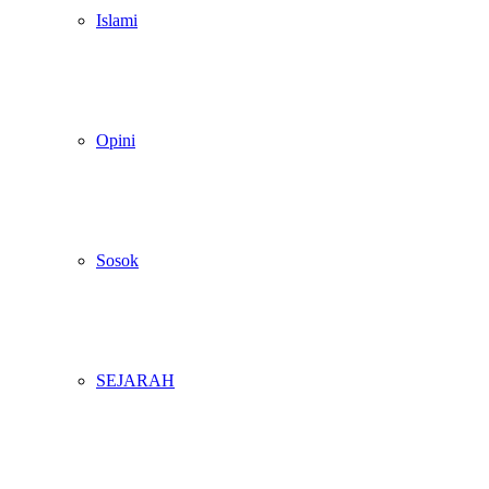
Islami
Opini
Sosok
SEJARAH