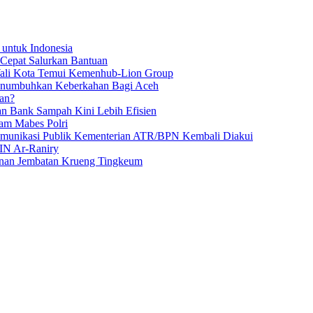
 untuk Indonesia
 Cepat Salurkan Bantuan
Wali Kota Temui Kemenhub-Lion Group
numbuhkan Keberkahan Bagi Aceh
an?
an Bank Sampah Kini Lebih Efisien
am Mabes Polri
Komunikasi Publik Kementerian ATR/BPN Kembali Diakui
IN Ar-Raniry
unan Jembatan Krueng Tingkeum