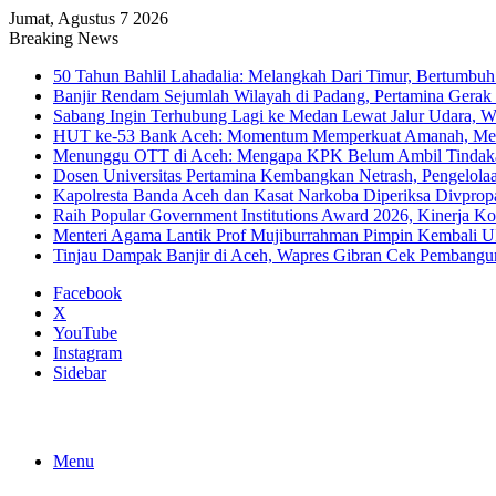
Jumat, Agustus 7 2026
Breaking News
50 Tahun Bahlil Lahadalia: Melangkah Dari Timur, Bertumbuh
Banjir Rendam Sejumlah Wilayah di Padang, Pertamina Gerak
Sabang Ingin Terhubung Lagi ke Medan Lewat Jalur Udara, 
HUT ke-53 Bank Aceh: Momentum Memperkuat Amanah, Me
Menunggu OTT di Aceh: Mengapa KPK Belum Ambil Tindak
Dosen Universitas Pertamina Kembangkan Netrash, Pengelola
Kapolresta Banda Aceh dan Kasat Narkoba Diperiksa Divprop
Raih Popular Government Institutions Award 2026, Kinerja 
Menteri Agama Lantik Prof Mujiburrahman Pimpin Kembali U
Tinjau Dampak Banjir di Aceh, Wapres Gibran Cek Pembang
Facebook
X
YouTube
Instagram
Sidebar
Menu